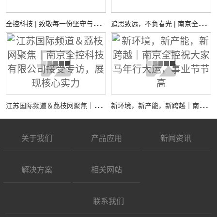
全
控科技 | 致敬每一份坚守与热爱
追
思致远，不负春光 | 南京全控祝您：清明安康
江
苏国际频道＆荔枝网聚焦｜南京全控科技有限公司接受专访，展现核心实力
新
环境，新产能，新跨越｜南京全控祝大家马年行大运，事业节节高
关于我们
产品应用
新闻资讯
解决方案
相关网站
联系我们