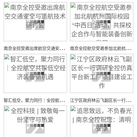
南
京全控受邀出席航空交通安全与适航技术研讨会
南
京全控航空受邀参加北航杭州国际校园“中西日”活动，共探校企合作与智能装备创新发展
智
汇低空，聚力同行｜全控航空共探低空经济装备新机遇
江
宁区政府林云飞副区长一行调研全控仿真平台新工厂项目建设工作