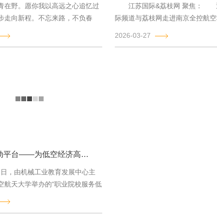
青在野。愿你我以高远之心追忆过
江苏国际&荔枝网 聚焦： 
步走向新程。不忘来路，不负春
际频道与荔枝网走进南京全控航空
，与您同行。清明安康。
司，对我司进行了专题专访与视...
2026-03-27
六自由度运动平台——为低空经济高质量发展注入核心动力
29日，由机械工业教育发展中心主
空航天大学举办的“职业院校服务低
展高级研修班”圆...