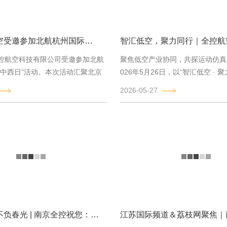
南京全控航空受邀参加北航杭州国际校园“中西日”活动，共探校企合作与智能装备创新发展
控航空科技有限公司受邀参加北航
聚焦低空产业协同，共探运动仿真
“中西日”活动。本次活动汇聚北京
026年5月26日，以“智汇低空 · 
西班牙瓦伦西亚理工大...
的江宁开发区低空...
2026-05-27
追思致远，不负春光 | 南京全控祝您：清明安康