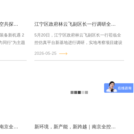
智汇低空，聚力同行｜全控航空共探低空经济装备新机遇
江宁区政府林云飞副区长一行调研全控仿真平台新工厂项目建设工作
装备新机遇 2
5月20日，江宁区政府林云飞副区长一行莅临全
聚力同行”为主题
控仿真平台新基地进行调研，实地考察项目建设
进展，了解企业在仿真平台、运动控制...
2026-05-25
江苏国际频道＆荔枝网聚焦｜南京全控科技有限公司接受专访，展现核心实力
新环境，新产能，新跨越｜南京全控祝大家马年行大运，事业节节高