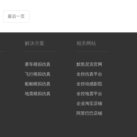
最后一页
解决方案
相关网站
赛车模拟仿真
默凯尼克官网
飞行模拟仿真
全控仿真平台
船舶模拟仿真
全控动感影院
地震模拟仿真
全控地震平台
企业淘宝店铺
阿里巴巴店铺