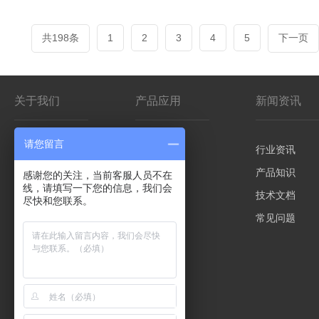
共198条
1
2
3
4
5
下一页
关于我们
产品应用
新闻资讯
请您留言
公司简介
影院/VR
行业资讯
客户分布
仿真平台
产品知识
感谢您的关注，当前客服人员不在
线，请填写一下您的信息，我们会
控制板卡
技术文档
尽快和您联系。
先进技术
常见问题