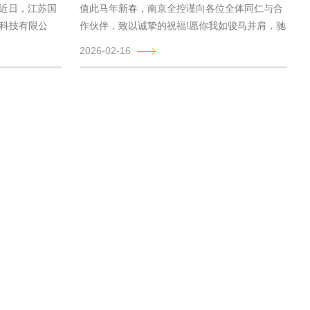
近日，江苏国
值此马年新春，南京全控谨向各位全体同仁与合
科技有限公
作伙伴，致以诚挚的祝福!愿你我如骏马并肩，驰
骋坦途，共拓新局。祝全体员工龙马精...
2026-02-16