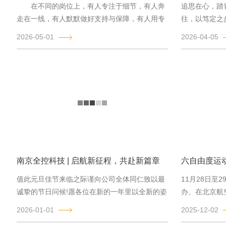
在不同的岗位上，有人专注于细节，有人奔
追思在心，踏
走在一线，有人默默做好支持与保障，有人用专
往，以笃定之
业解决问题，有人用责任推动进度。正是...
光。南京全控
2026-05-01
2026-04-05
南京全控科技 | 启航新征程，共赴新篇章
值此元旦佳节来临之际谨向公司全体同仁致以最
11月28日至
诚挚的节日问候!愿各位在新的一年里以全新的姿
办、在北京航
态、昂扬的斗志开启事业新征程展现新...
空经济高质量发
2026-01-01
2025-12-02