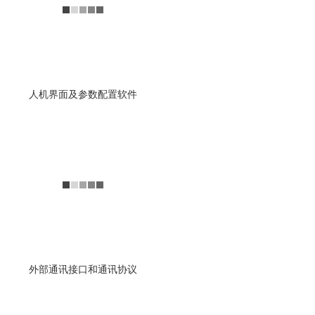
查看详情
人机界面及参数配置软件
功能模块
南京全控多自由度平台系统功
能模块
查看详情
外部通讯接口和通讯协议
I/O输入和输出