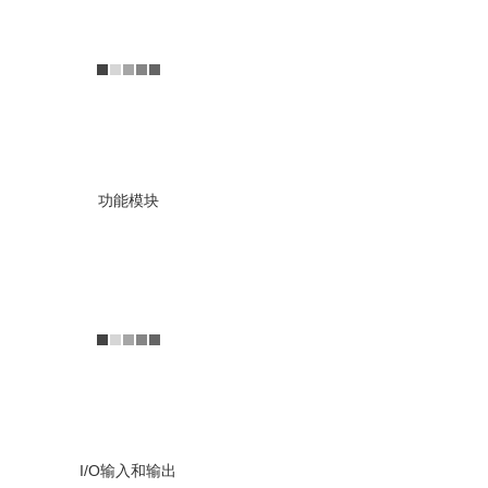
南京全控平台座椅I/O输入和
输出
查看详情
功能模块
运动平台综合控制算法
南京全控多自由度运动平台综
合控制算法
查看详情
I/O输入和输出