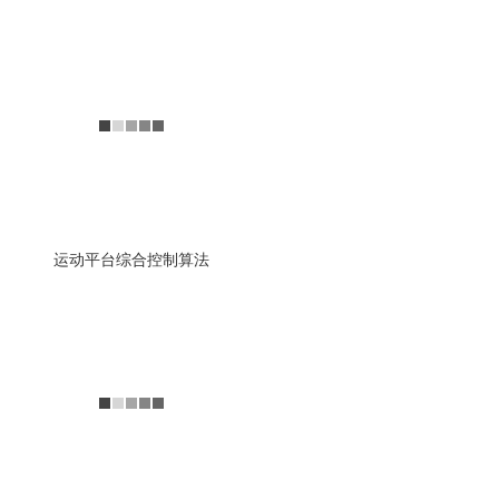
游戏和配置界面功能
南京全控自由度平台游戏和配
置界面功能
查看详情
运动平台综合控制算法