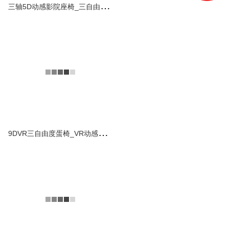
三
轴5D动感影院座椅_三自由度动感平台
9DVR单人座椅 虚拟现实
三自由度仿真动感平台
3D立体视频、动感影院、头
部追踪、多人互动、机械数
控、立体成像、动漫制作
查看详情
9
DVR三自由度蛋椅_VR动感影院座椅
三自由度9DVR电动仿真
平台 双人蛋椅平台
三自由度双人9DVR蛋椅
查看详情