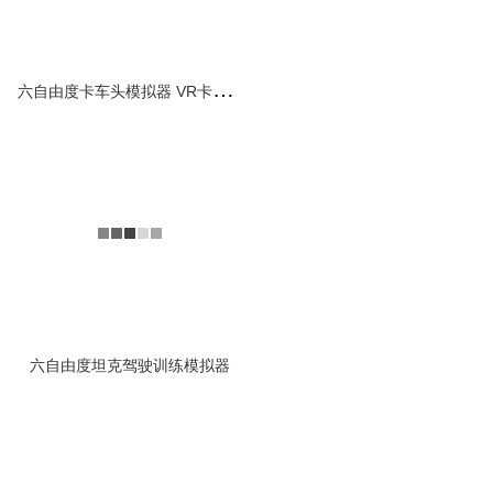
查看详情
六
自由度卡车头模拟器 VR卡车模拟驾驶训练
六自由度部队战场救护模
拟训练车
1.迅速、准确的战场救
护，对及时挽救伤员的生命、
减少残废、恢复战斗力、巩固
战斗意志和对伤员的进一...
查看详情
六自由度坦克驾驶训练模拟器
科普馆VR飞行影院_虚拟
现实体验舱
南京全控携手科普馆精心打造