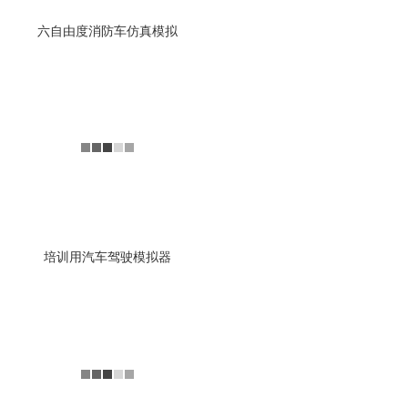
六自由度消防车仿真模拟
六自由度卡车头模拟器
VR卡车模拟驾驶训练
该款六自由度卡车驾驶模拟器
设备由模拟驾驶舱、视景模拟
驾驶软件、数据采集系统、六
自由度运动平台、微型控...
查看详情
培训用汽车驾驶模拟器
六自由度坦克驾驶训练模
拟器
六自由度坦克驾驶模拟器的视
景系统模拟坦克运行时的各种
动作和位姿变化，运动平台实
时跟踪虚拟坦克的运动，...