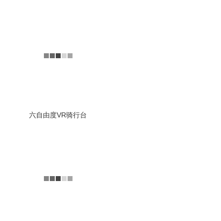
六自由度消防车仿真模拟
消防车仿真模拟设备：驾
驶模拟器是计算机辅助运动学
和动态模拟应用的最复杂场景
之一。专业驾驶模拟器仿...
查看详情
六自由度VR骑行台
培训用汽车驾驶模拟器
动感汽车模拟器为我司自
主研发的动态赛车模拟器，是
一个固定基座搭载可移动的平
台，它可以拟真在电玩或...
查看详情