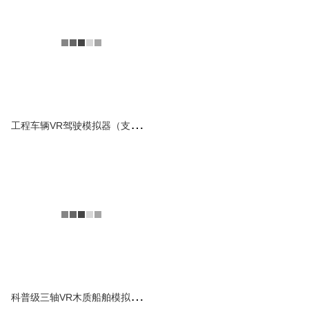
模拟仿真平台
一个世界强国，必须是海洋强
国。中国曾拥有过郑和下西洋
的盛世，也经历甲午海战的惨
烈，如今我们已重新乘风...
查看详情
工
程车辆VR驾驶模拟器（支持各类挖掘机采矿机等驾驶模拟）
文旅项目和谐号VR高铁
运动模拟器
该项目是科普馆联合南京全控
打造的和谐号VR运动模拟器
项目，专为中小学生科普体验
高铁驾驶提供帮助，助力...
查看详情
科
普级三轴VR木质船舶模拟仿真平台