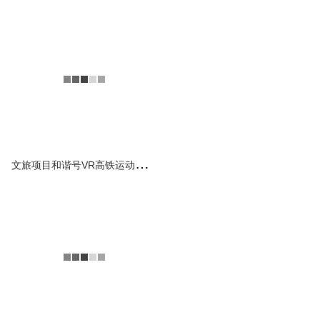
六自由度六轴伺服电动飞
行体验模拟仿真设备平台
该六自由度飞行模拟器用于飞
行模拟训练和研究，进行动作
姿态捕捉，真实模拟飞行驾驶
体验，广泛用于飞行模拟...
查看详情
文
旅项目和谐号VR高铁运动模拟器
六轴真车驾驶模拟器_VR
真车SUV运动模拟测试设
备
驾驶模拟器是一种驾驶训练的
教学设备。它利用虚拟现实仿
真技术营造一个虚拟的驾驶训
练环境，人们通过模拟器...