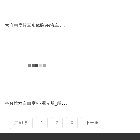
查看详情
六
自由度超真实体验VR汽车驾驶模拟器
科
普馆六自由度VR观光船_船舶仿真模拟器
共51条
1
2
3
下一页