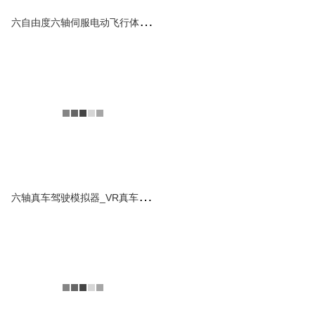
查看详情
六
自由度六轴伺服电动飞行体验模拟仿真设备平台
六自由度超真实体验VR
汽车驾驶模拟器
该款六自由度车辆模拟器采用
高精度丝杆传动模拟机械结
构，无论是瞬间拉速，还是受
力模拟能力比传统的伺服旋...
查看详情
六
轴真车驾驶模拟器_VR真车SUV运动模拟测试设备
科普馆六自由度VR观光
船_船舶仿真模拟器
科普馆船舶VR产品包括科普
娱乐体验、游艇海上观光、深
海潜器科考、船舶虚拟漫游
等。将三维数字化港口、船...