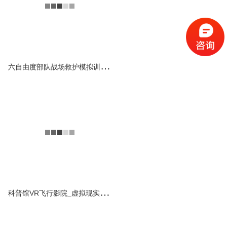
六自由度VR飞行影院，体验
者戴上VR眼镜坐在飞行影院
上，跟随着VR眼镜的画...
查看详情
六
自由度部队战场救护模拟训练车
工程车辆VR驾驶模拟器
（支持各类挖掘机采矿机
等驾驶模拟）
该款工程虚拟仿真驾驶模拟器
平台以六自由度并联机构作为
驾驶舱操纵仿真系统，能够实
现驾驶舱对仿真图形的快...
查看详情
科
普馆VR飞行影院_虚拟现实体验舱
科普级三轴VR木质船舶