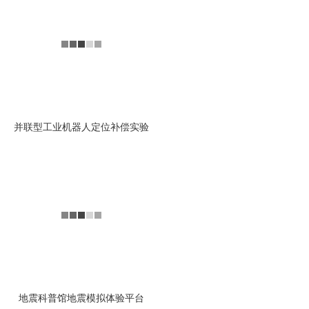
平台
我们可以做专业级别的地震平
台，是从多个地震的不同台站
来获得地震的原始数据，再通
过六自由度平台输出不同...
查看详情
并联型工业机器人定位补偿实验
六自由度VR骑行台
当参与者骑在自行车上运动
时，自行车的速度、方向、手
把往上提的时间和力度以及骑
车人自身重量等数据，通过...
查看详情
地震科普馆地震模拟体验平台