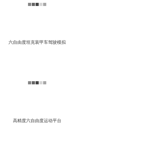
技术领域都有广泛的应用...
查看详情
六自由度坦克装甲车驾驶模拟
并联型工业机器人定位补
偿实验
1.并联型工业机器人定位
误差分级解耦补偿方法研
究： 引起并联型工业机器
人定位误差的因素众多、耦...
查看详情
高精度六自由度运动平台
地震科普馆地震模拟体验