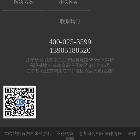
解决方案
相关网站
联系我们
400-025-3599
13905180520
江宁研发:江苏南京江宁区科建路666号9栋4楼
高淳基地:江苏南京高淳开发区花山路15号
江宁基地:江苏南京江宁开发区东吉大道(在建)
本网站所有内容未经授权，不得转载，违者追究相应法律责任！
法律
声明