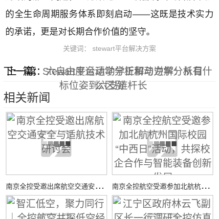
的全生命周期服务体系即刻启动——这既是技术实力
的承诺，更是对长期合作价值的坚守。
关键词： stewart平台解决方案
下一篇：
上一篇：
Stewart平台运动学正解与逆解：从目
六自由度运动学分析和动力学分析有什
标位姿到六支链杆长
么区别
相关新闻
南
京全控受邀出席航空交通安全与适航技术研讨会
南
京全控航空受邀参加北航杭州国际校园“中西日”活动，共探校企合作与智能装备创新发展