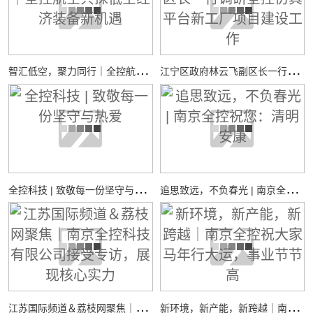
智
汇低空，聚力同行｜全控航空共探低空经济装备新机遇
江
宁区政府林云飞副区长一行调研全控仿真平台新工厂项目建设工作
全
控科技 | 致敬每一份坚守与热爱
追
思致远，不负春光 | 南京全控祝您：清明安康
江
苏国际频道＆荔枝网聚焦｜南京全控科技有限公司接受专访，展现核心实力
新
环境，新产能，新跨越｜南京全控祝大家马年行大运，事业节节高