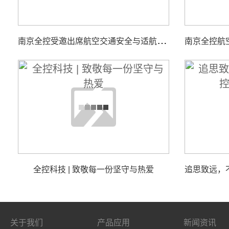
南
京全控受邀出席航空交通安全与适航技术研讨会
全控科技 | 致敬每一份坚守与热爱
关于我们
产品应用
新闻资讯