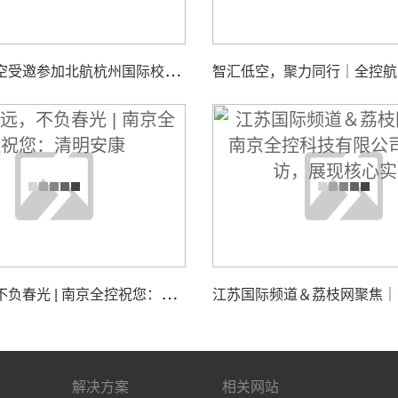
南
京全控航空受邀参加北航杭州国际校园“中西日”活动，共探校企合作与智能装备创新发展
追
思致远，不负春光 | 南京全控祝您：清明安康
解决方案
相关网站