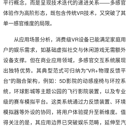
平行概念，而是呈现技术迭代的递进关系——多感官
体验作为高阶形态，既包含传统VR技术，又突破了其
单一感官维度的局限。
从应用场景分析，消费级VR设备已能满足家庭用
户的娱乐需求，如基础虚拟社交与休闲游戏无需额外
设备支撑。但在商业应用领域，多感官交互系统展现
出独特优势。其典型范式可归纳为"VR+物理反馈平
台"的融合架构，例如：5D影院的动感座椅与环控系
统，环球影城等主题公园的飞行影院装置，以及专业
级的赛车模拟平台。这类系统通过力反馈装置、环境
模拟器等外设的协同，将用户体验提升至新维度。值
得关注的是，其应用边界已突破娱乐范畴，延伸至汽