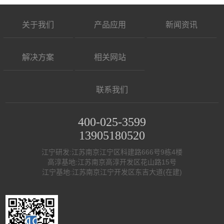
关于我们
产品应用
新闻资讯
解决方案
相关网站
联系我们
400-025-3599
13905180520
江宁研发:江苏南京江宁区科建路666号9栋4楼
高淳基地:江苏南京高淳开发区花山路15号
江宁基地:江苏南京江宁开发区东吉大道(在建)