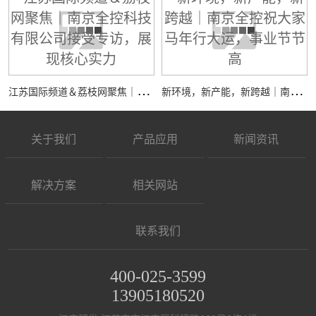
江
苏国际频道＆荔枝网聚焦｜南京全控科技有限公司接受专访，展现核心实力
新
环境，新产能，新跨越｜南京全控祝大家马年行大运，事业节节高
关于我们
产品应用
新闻资讯
解决方案
相关网站
联系我们
400-025-3599
13905180520