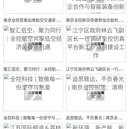
南
京全控受邀出席航空交通安全与适航技术研讨会
南
京全控航空受邀参加北航杭州国际校园“中西日”活动，共探校企合作与智能装备创新发展
智
汇低空，聚力同行｜全控航空共探低空经济装备新机遇
江
宁区政府林云飞副区长一行调研全控仿真平台新工厂项目建设工作
全
控科技 | 致敬每一份坚守与热爱
追
思致远，不负春光 | 南京全控祝您：清明安康