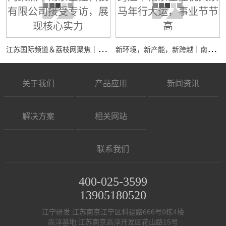
江
苏国际频道＆荔枝网聚焦｜南京全控科技有限公司接受专访，展现核心实力
新
环境，新产能，新跨越｜南京全控祝大家马年行大运，事业节节高
关于我们
产品应用
新闻资讯
解决方案
相关网站
联系我们
400-025-3599
13905180520
江宁研发:江苏南京江宁区科建路666号9栋4楼
高淳基地:江苏南京高淳开发区花山路15号