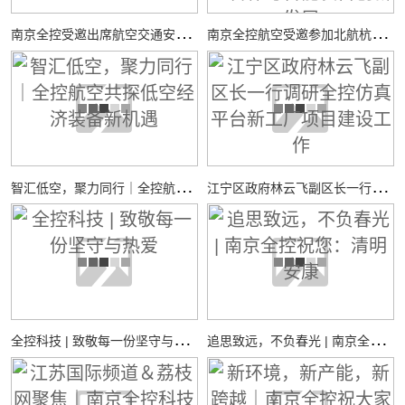
南
京全控受邀出席航空交通安全与适航技术研讨会
南
京全控航空受邀参加北航杭州国际校园“中西日”活动，共探校企合作与智能装备创新发展
智
汇低空，聚力同行｜全控航空共探低空经济装备新机遇
江
宁区政府林云飞副区长一行调研全控仿真平台新工厂项目建设工作
全
控科技 | 致敬每一份坚守与热爱
追
思致远，不负春光 | 南京全控祝您：清明安康