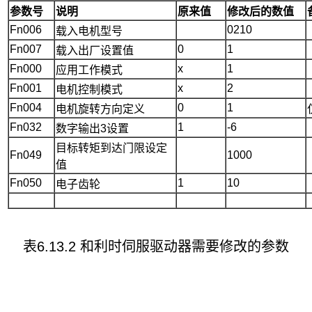
参数
号
说明
原来值
修改后的数值
Fn006
0210
载入电机型号
Fn007
0
1
载入出厂设置值
Fn000
x
1
应用工作模式
Fn001
x
2
电机控制模式
Fn004
0
1
电机旋转方向定义
Fn032
1
-6
数字输出3设置
目标转矩到达门限设定
Fn049
1000
值
Fn050
1
10
电子齿轮
表6.13.2 和利时伺服驱动器需要修改的参数