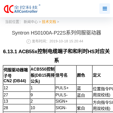
当前位置：
新闻中心
>
技术文档
>
Syntron HS0100A-P22S系列伺服驱动器
发布时间：2019-10-18 15:20:44
6.1
3
.1 ACB55x控制电缆端子和和利时
HS
对应关
系
ACB550控制
伺服驱动器端
板(
DB15
两排
信号名
颜色
定义
子号
CN
2
(
DB44
)
公头)
12
1
PULS+
蓝
位置指令PU
27
9
PULS-
用双绞线)
蓝白
13
2
SIGN+
方向指令SI
28
10
SIGN-
紫白
用双绞线)