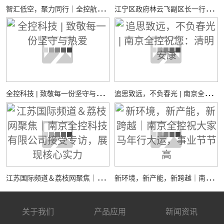
智
汇低空，聚力同行｜全控航空共探低空经济装备新机遇
江
宁区政府林云飞副区长一行调研全控仿真平台新工厂项目建设工作
全
控科技 | 致敬每一份坚守与热爱
追
思致远，不负春光 | 南京全控祝您：清明安康
江
苏国际频道＆荔枝网聚焦｜南京全控科技有限公司接受专访，展现核心实力
新
环境，新产能，新跨越｜南京全控祝大家马年行大运，事业节节高
关于我们
产品应用
新闻资讯