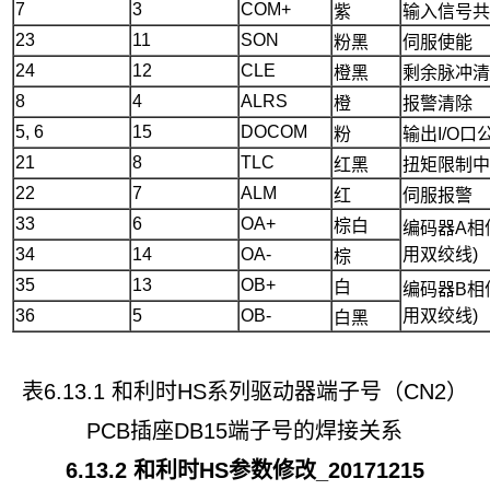
7
3
COM+
紫
输入信号
23
11
SON
粉黑
伺服使能
24
12
CLE
橙黑
剩余脉冲
8
4
ALRS
橙
报警清除
5, 6
15
DOCOM
粉
输出I/O口
21
8
TLC
红黑
扭矩限制
22
7
ALM
红
伺服报警
33
6
OA+
棕白
编码器A相
34
14
OA-
用双绞线)
棕
35
13
OB+
白
编码器B相
36
5
OB-
用双绞线)
白黑
表6.13.1 和利时HS系列驱动器端子号（CN2）
PCB插座DB15端子号的焊接关系
6
.
13
.2 和利时
HS
参数修改_20171215