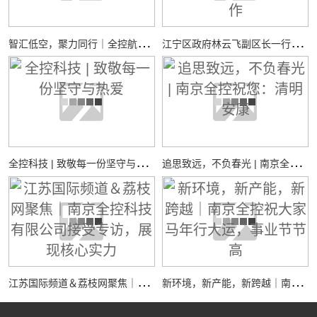
智
汇低空，聚力同行｜全控航空共探低空经济装备新机遇
江
宁区政府林云飞副区长一行调研全控仿真平台新工厂项目建设工作
全
控科技 | 致敬每一份坚守与热爱
追
思致远，不负春光 | 南京全控祝您：清明安康
江
苏国际频道＆荔枝网聚焦｜南京全控科技有限公司接受专访，展现核心实力
新
环境，新产能，新跨越｜南京全控祝大家马年行大运，事业节节高