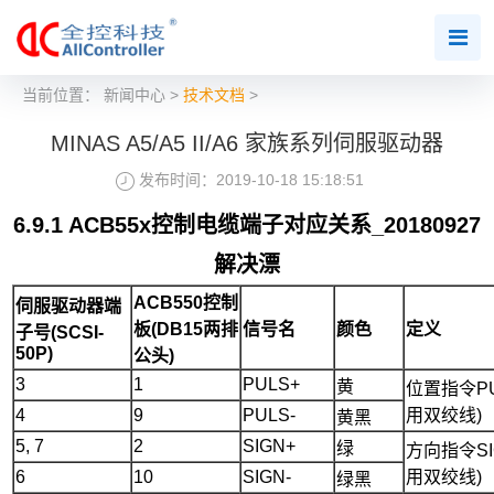
当前位置：
新闻中心
>
技术文档
>
MINAS A5/A5 II/A6 家族系列伺服驱动器
发布时间：2019-10-18 15:18:51
6.9.1 ACB55x控制电缆端子对应关系_20180927
解决
漂
ACB550控制
伺服驱动器端
板(
DB15
两排
信号名
颜色
定义
子号
(SCSI-
50P)
公头)
3
1
PULS+
黄
位置指令PU
4
9
PULS-
用双绞线)
黄黑
5, 7
2
SIGN+
绿
方向指令SI
6
10
SIGN-
用双绞线)
绿黑