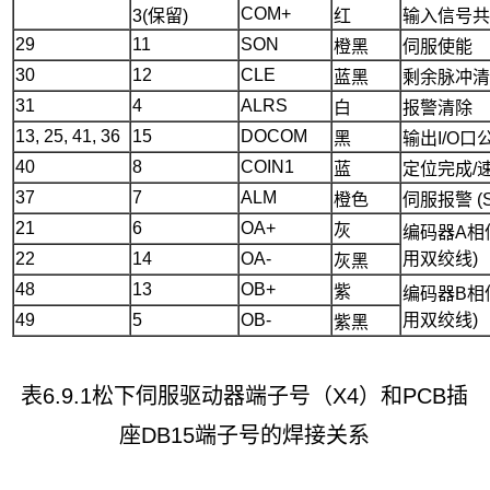
COM+
3(保留)
红
输入信号
29
11
SON
橙黑
伺服使能
30
12
CLE
蓝黑
剩余脉冲
31
4
ALRS
白
报警清除
13, 25, 41, 36
15
DOCOM
黑
输出I/O口
40
8
COIN1
蓝
定位完成/速
37
7
ALM
橙色
伺服报警 (S
21
6
OA+
灰
编码器A相
22
14
OA-
用双绞线)
灰黑
48
13
OB+
紫
编码器B相
49
5
OB-
用双绞线)
紫黑
表6.9.1松下伺服驱动器端子号（X4）和PCB插
座DB15端子号的焊接关系