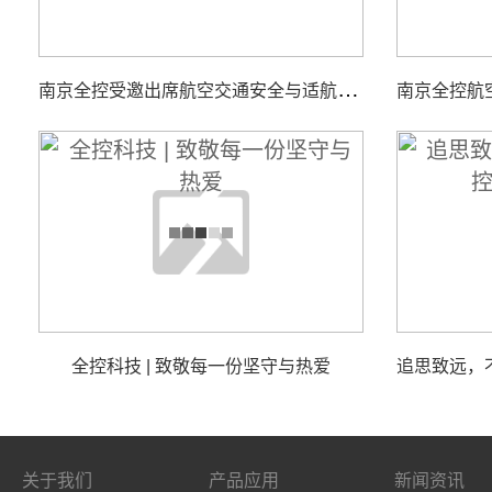
南
京全控受邀出席航空交通安全与适航技术研讨会
全控科技 | 致敬每一份坚守与热爱
关于我们
产品应用
新闻资讯