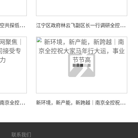
智
汇低空，聚力同行｜全控航空共探低空经济装备新机遇
江
宁区政府林云飞副区长一行调研全控仿真平台新工厂项目建设工作
江
苏国际频道＆荔枝网聚焦｜南京全控科技有限公司接受专访，展现核心实力
新
环境，新产能，新跨越｜南京全控祝大家马年行大运，事业节节高
联系我们