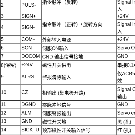
Signal
指令脉冲（反转）
2
PULS-
入
3
SIGN+
+24V
Signal
指令脉冲（正转）/ 旋转方向
4
SIGN-
入
5
COM+
+24V
外部输入电源
6
SON
Servo 
伺服ON输入
7
DOCOM
GND
GND 输出信号接地
+24V
8(保留)
磁性开关供电
串接0.
仅ACB
9
ALRS
警报清除输入
效
Signal
10
CZ
相输出 (集电极开路)
输出
11
DGND
GND
零脉冲地信号
12
ALM
Servo er
伺服警报输出
13
GND
磁性开关地
黑 (孔)
14
SICK_U
顶部磁性开关输入信号
红 (孔)