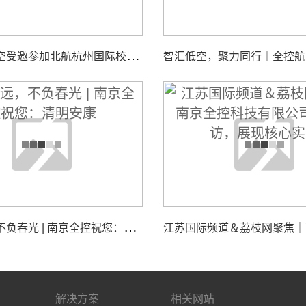
南
京全控航空受邀参加北航杭州国际校园“中西日”活动，共探校企合作与智能装备创新发展
追
思致远，不负春光 | 南京全控祝您：清明安康
解决方案
相关网站