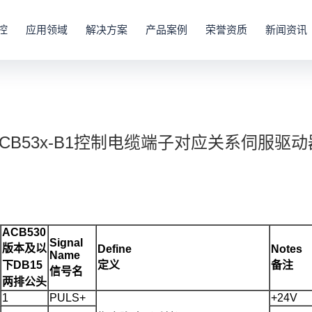
控
应用领域
解决方案
产品案例
荣誉资质
新闻资讯
ACB53x-B1控制电缆端子对应关系伺服驱动
ACB530
Signal
版本及以
Define
Notes
Name
下DB15
定义
备注
信号名
两排公头
1
PULS+
+24V