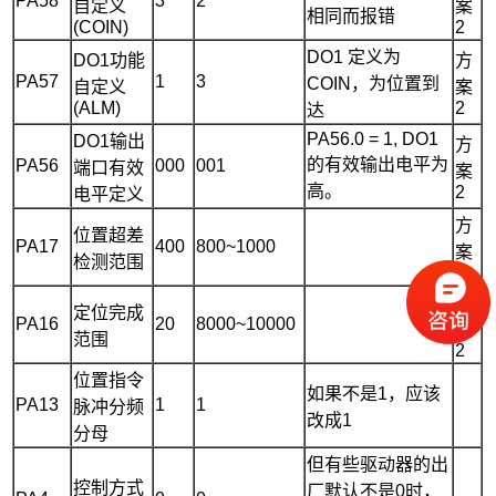
PA58
3
2
自定义
案
相同而报错
(COIN)
2
DO1 定义为
DO1功能
方
PA57
1
3
COIN，为位置到
自定义
案
(ALM)
2
达
PA56.0 = 1, DO1
DO1输出
方
的有效输出电平为
PA56
000
001
端口有效
案
高。
2
电平定义
方
位置超差
PA17
400
800~1000
案
检测范围
2
方
定位完成
PA16
20
8000~10000
案
范围
2
位置指令
如果不是1，应该
PA13
1
1
脉冲分频
改成1
分母
但有些驱动器的出
控制方式
厂默认不是0时，