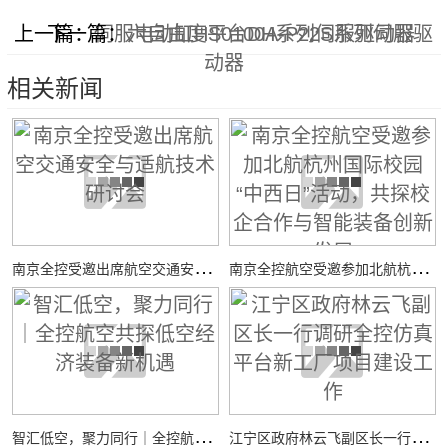
上一篇：
下一篇：
伺服电动缸HS0100A-P22S系列伺服驱
六自由度平台DH系列伺服驱动器
动器
相关新闻
南
京全控受邀出席航空交通安全与适航技术研讨会
南
京全控航空受邀参加北航杭州国际校园“中西日”活动，共探校企合作与智能装备创新发展
智
汇低空，聚力同行｜全控航空共探低空经济装备新机遇
江
宁区政府林云飞副区长一行调研全控仿真平台新工厂项目建设工作