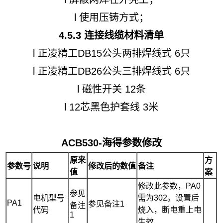
l 使用压铸方式；
4.5.3 连接线缆材料清单
l 正凌精工DB15公头两排焊线式 6只
l 正凌精工DB26公头三排焊线式 6只
l 磁性开关 12条
l 12芯黑色护套线 3米
ACB5
30
-海得参数修改
原来
方
参数
号
说明
修改后的数值
备注
值
案
修改此参数，PA0
参见
电机型号
需为302。设置后
PA1
参见备注1
备注
代码
烧入，断电重上电
1
生效