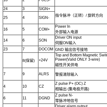
24
3
SIGN+
指令脉冲（正转）/ 旋转方向
25
4
SIGN-
Power In
16
5
COM+
外部输入电源
Driver ON input
14
6
SON
伺服ON输入
23
7
DOCOM
GND 输出信号接地
Top and Bottom Magnetic Swit
Power(Valid ONLY 3-wire)
+24V
8(保留)
磁性开关供电
7
9
ALRS
警报清除输入
Z pulse P+ (OC) Z
4
10
CZ
相输出 (集电极开路)
Z pulse N-
6
11
DGND
零脉冲地信号
Driver alarm output