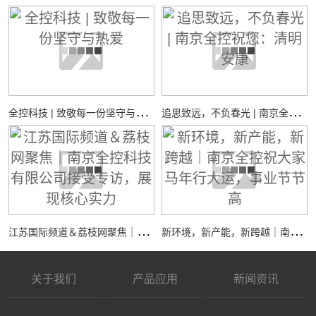
全
控科技 | 致敬每一份坚守与热爱
追
思致远，不负春光 | 南京全控祝您：清明安康
江
苏国际频道＆荔枝网聚焦｜南京全控科技有限公司接受专访，展现核心实力
新
环境，新产能，新跨越｜南京全控祝大家马年行大运，事业节节高
关于我们
产品应用
新闻资讯