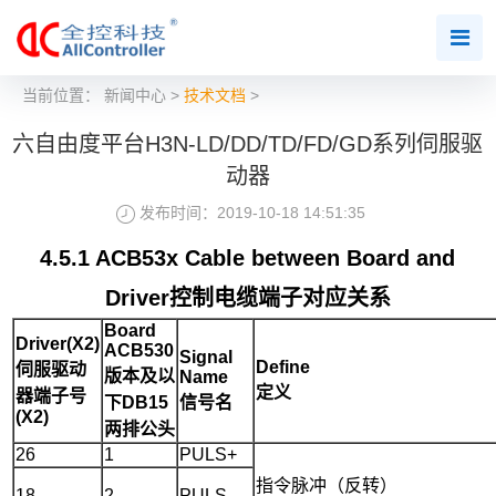
当前位置：
新闻中心
>
技术文档
>
六自由度平台H3N-LD/DD/TD/FD/GD系列伺服驱
动器
发布时间：2019-10-18 14:51:35
4.5.1 ACB53x Cable between Board and
Driver控制电缆端子对应关系
Board
Driver(X2)
ACB530
Signal
Define
伺服驱动
版本及以
Name
定义
器端子号
下
DB15
信号名
(X2)
两排公头
26
1
PULS+
指令脉冲（反转）
18
2
PULS-