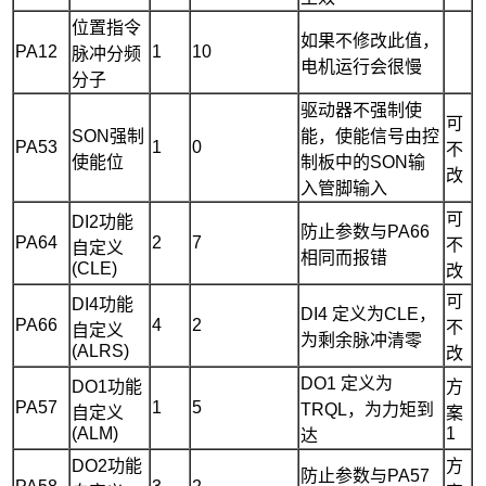
位置指令
如果不修改此值，
PA12
1
10
脉冲分频
电机运行会很慢
分子
驱动器不强制使
可
SON强制
能，使能信号由控
PA53
1
0
不
使能位
制板中的SON输
改
入管脚输入
可
DI2功能
防止参数与PA66
PA64
2
7
不
自定义
相同而报错
(CLE)
改
可
DI4功能
DI4 定义为CLE，
PA66
4
2
不
自定义
为剩余脉冲清零
(ALRS)
改
DO1 定义为
DO1功能
方
PA57
1
5
TRQL，为力矩到
自定义
案
(ALM)
1
达
DO2功能
方
防止参数与PA57