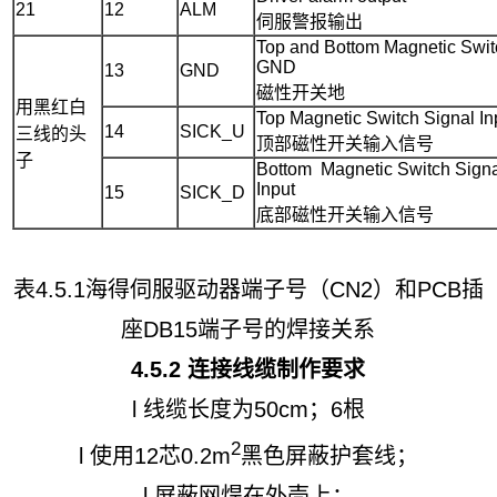
21
12
ALM
伺服警报输出
Top and Bottom Magnetic Swit
GND
13
GND
磁性开关地
用黑红白
Top Magnetic Switch Signal In
14
SICK_U
三线的头
顶部磁性开关输入信号
子
Bottom Magnetic Switch Sign
Input
15
SICK_D
底部磁性开关输入信号
表4.5.1海得伺服驱动器端子号（CN2）和PCB插
座DB15端子号的焊接关系
4.5.2 连接线缆制作要求
l 线缆长度为50cm；6根
2
l 使用12芯0.2m
黑色屏蔽护套线；
l 屏蔽网焊在外壳上；