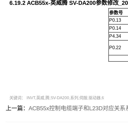
6.1
9
.2 ACB5
5x-
英威腾 SV-DA200参数修改_2
参数
号
P0.13
P0.14
P4.34
P0.22
关键词： INVT,英威,腾,SV-DA200,系列,伺服,驱动器,6
上一篇：
ACB55x控制电缆端子和L23D对应关