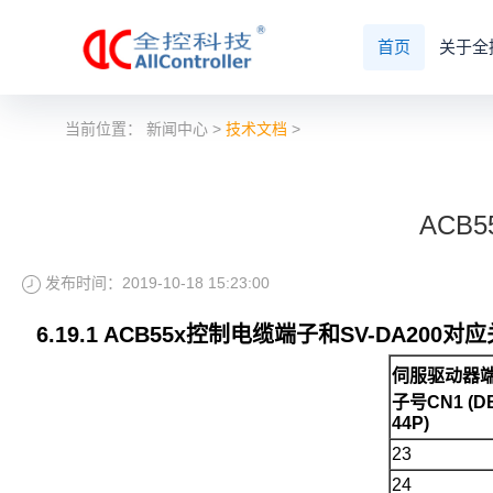
首页
关于全
当前位置：
新闻中心
>
技术文档
>
ACB
发布时间：2019-10-18 15:23:00
6.1
9
.1 ACB55x控制电缆端子和
SV-DA200
对应关
伺服驱动器
子号
CN1 (
D
44
P)
23
24