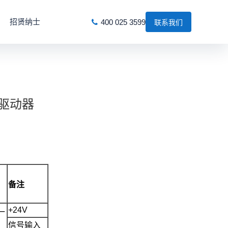
招贤纳士
400 025 3599
联系我们
服驱动器
备注
+24V
一
信号输入