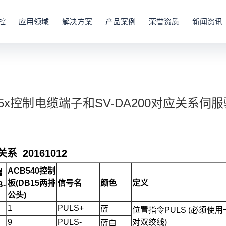
控
应用领域
解决方案
产品案例
荣誉资质
新闻资讯
55x控制电缆端子和SV-DA200对应关系伺
系_20161012
ACB5
4
0控制
端
板(
DB15
两排
信号名
颜色
定义
B-
公头)
1
PULS+
蓝
位置指令PULS (必须使用
9
PULS-
对双绞线)
蓝白