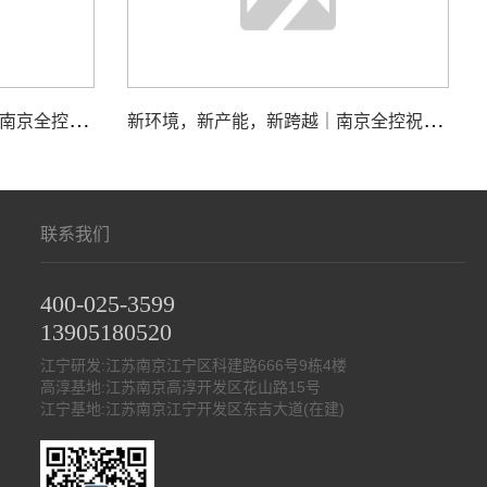
江
苏国际频道＆荔枝网聚焦｜南京全控科技有限公司接受专访，展现核心实力
新
环境，新产能，新跨越｜南京全控祝大家马年行大运，事业节节高
联系我们
400-025-3599
13905180520
江宁研发:江苏南京江宁区科建路666号9栋4楼
高淳基地:江苏南京高淳开发区花山路15号
江宁基地:江苏南京江宁开发区东吉大道(在建)