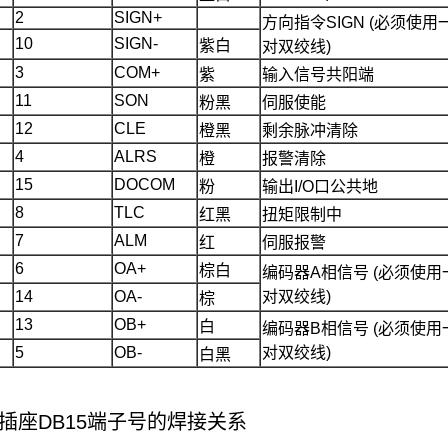
2
SIGN+
方向指令SIGN (必须使用
10
SIGN-
紫白
对双绞线)
3
COM+
紫
输入信号共阳端
11
SON
粉黑
伺服使能
12
CLE
橙黑
剩余脉冲清除
4
ALRS
橙
报警清除
15
DOCOM
粉
输出I/O口公共地
8
TLC
红黑
扭矩限制中
7
ALM
红
伺服报警
6
OA+
棕白
编码器A相信号 (必须使用
14
OA-
对双绞线)
棕
13
OB+
白
编码器B相信号 (必须使用
5
OB-
对双绞线)
白黑
PCB插座DB15端子号的焊接关系