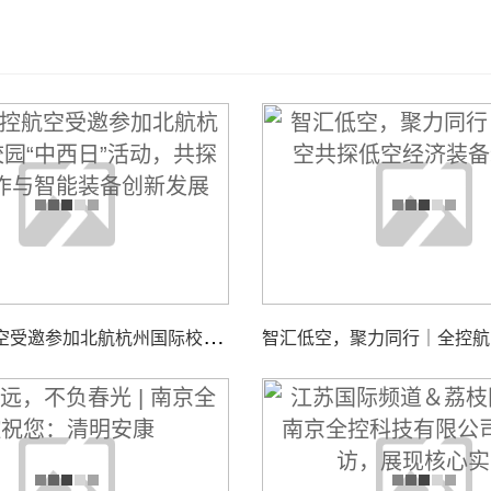
南
京全控航空受邀参加北航杭州国际校园“中西日”活动，共探校企合作与智能装备创新发展