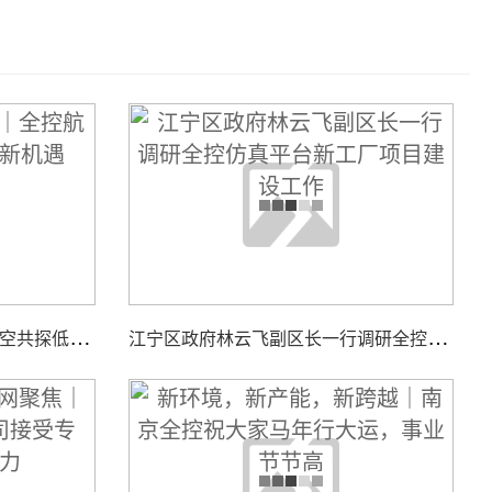
智
汇低空，聚力同行｜全控航空共探低空经济装备新机遇
江
宁区政府林云飞副区长一行调研全控仿真平台新工厂项目建设工作