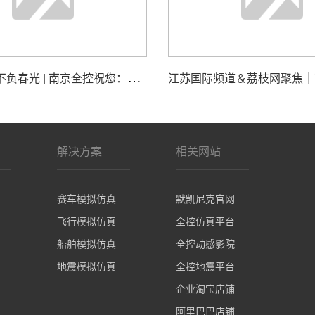
追
思致远，不负春光 | 南京全控祝您：清明安康
解决方案
相关网站
赛车模拟仿真
默凯尼克官网
飞行模拟仿真
全控仿真平台
船舶模拟仿真
全控动感影院
地震模拟仿真
全控地震平台
企业淘宝店铺
阿里巴巴店铺