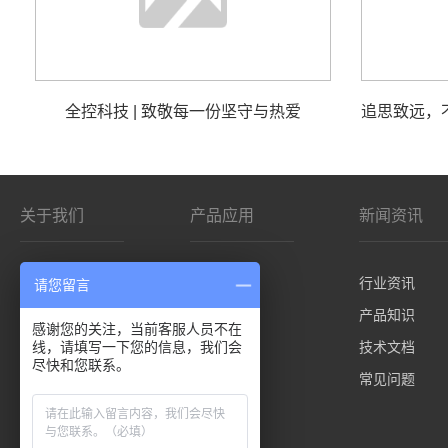
全控科技 | 致敬每一份坚守与热爱
关于我们
产品应用
新闻资讯
公司简介
影院/VR
行业资讯
请您留言
客户分布
仿真平台
产品知识
感谢您的关注，当前客服人员不在
线，请填写一下您的信息，我们会
控制板卡
技术文档
尽快和您联系。
先进技术
常见问题