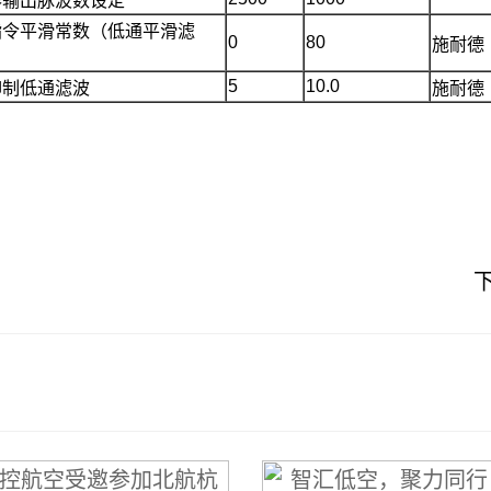
器输出脉波数设定
指令平滑常数（低通平滑滤
0
80
施耐德
5
10.0
抑制低通滤波
施耐德