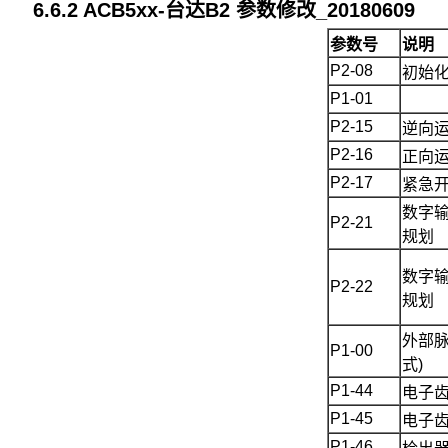
6.6.2 ACB5
x
x
-
台达B2 参数修改_20180609
参数
号
说明
P2-08
初始
P1-01
P2-15
逆向
P2-16
正向
P2-17
紧急
数字输
P2-21
规划
数字输
P2-22
规划
外部脉
P1-00
式)
P1-44
电子
P1-45
电子
P1-46