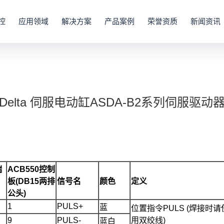
控
应用领域
解决方案
产品案例
荣誉资质
新闻资讯
Delta 伺服电动缸ASDA-B2系列伺服驱动
端
ACB550控制
板(
DB15
两排
信号名
颜色
定义
公头)
1
PULS+
蓝
位置指令PULS (焊接时请
9
PULS-
用双绞线)
蓝白