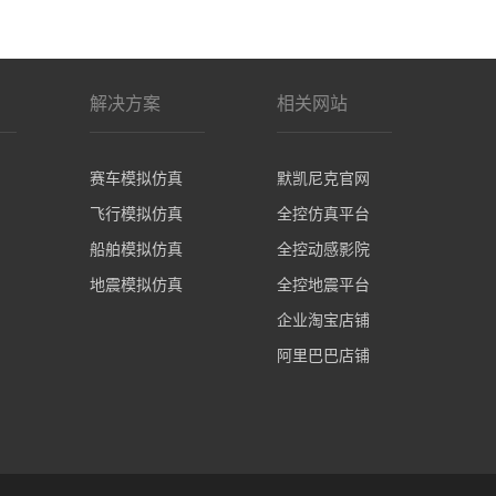
解决方案
相关网站
赛车模拟仿真
默凯尼克官网
飞行模拟仿真
全控仿真平台
船舶模拟仿真
全控动感影院
地震模拟仿真
全控地震平台
企业淘宝店铺
阿里巴巴店铺