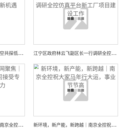
智
汇低空，聚力同行｜全控航空共探低空经济装备新机遇
江
宁区政府林云飞副区长一行调研全控仿真平台新工厂项目建设工作
江
苏国际频道＆荔枝网聚焦｜南京全控科技有限公司接受专访，展现核心实力
新
环境，新产能，新跨越｜南京全控祝大家马年行大运，事业节节高