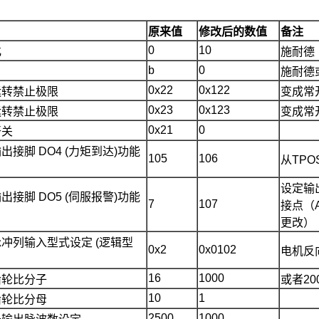
原来值
修改后的数值
备注
0
10
化
施耐德
b
0
施耐德
0x22
0x122
运转禁止极限
变成常
0x23
0x123
运转禁止极限
变成常
0x21
0
开关
出接脚 DO4 (力矩到达)功能
105
106
从TPO
设定输
出接脚 DO5 (伺服报警)功能
7
107
接点（A
更改）
冲列输入型式设定 (逻辑型
0x2
0x0102
电机反
16
1000
齿轮比分子
或者200
10
1
齿轮比分母
2500
1000