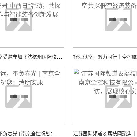
南
京全控航空受邀参加北航杭州国际校园“中西日”活动，共探校企合作与智能装备创新发展
追
思致远，不负春光 | 南京全控祝您：清明安康