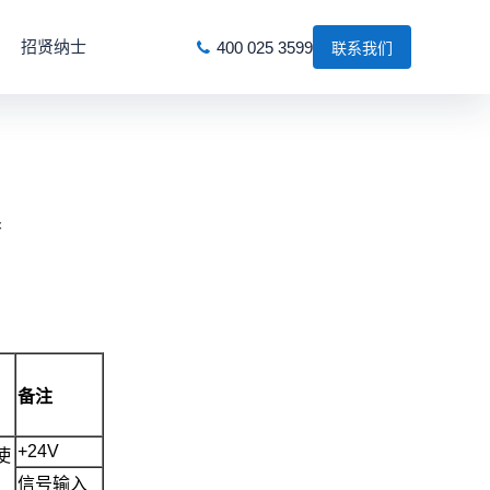
招贤纳士
400 025 3599
联系我们
器
备注
+24V
使
信号输入