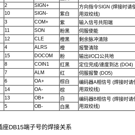
2
SIGN+
方向指令SIGN (焊接时请
10
SIGN-
紫白
用双绞线)
3
COM+
紫
输入信号共阳端
11
SON
粉黑
伺服使能
12
CLE
橙黑
剩余脉冲清除
4
ALRS
橙
报警清除
15
DOCOM
粉
输出I/O口公共地
8
COIN1
红黑
定位完成/速度到达 (DO4)
7
ALM
红
伺服报警 (DO5)
6
OA+
棕白
编码器A相信号 (焊接时请
14
OA-
用双绞线)
棕
13
OB+
白
编码器B相信号 (焊接时请
5
OB-
用双绞线)
白黑
B插座DB15端子号的焊接关系