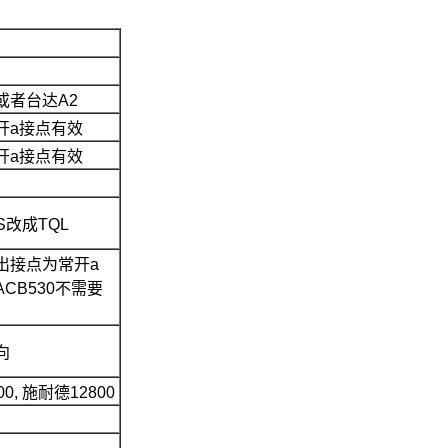
或者台达A2
开a接点有效
开a接点有效
S改成TQL
出接点为常开a
CB530不需要
向
0, 施耐德12800