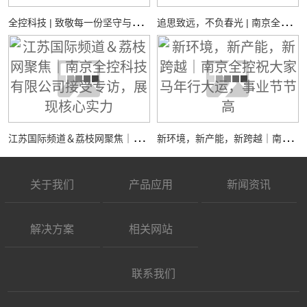
全
控科技 | 致敬每一份坚守与热爱
追
思致远，不负春光 | 南京全控祝您：清明安康
江
苏国际频道＆荔枝网聚焦｜南京全控科技有限公司接受专访，展现核心实力
新
环境，新产能，新跨越｜南京全控祝大家马年行大运，事业节节高
关于我们
产品应用
新闻资讯
解决方案
相关网站
联系我们