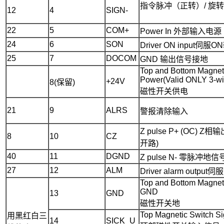
指令脉冲（正转）/ 旋
12
4
SIGN-
22
5
COM+
Power In 外部输入电源
24
6
SON
Driver ON input伺服
25
7
DOCOM
GND 输出信号接地
Top and Bottom Magnet
Power(Valid ONLY 3-wi
+24V
8(保留)
磁性开关供电
21
9
ALRS
警报清除输入
Z pulse P+ (OC) Z
8
10
CZ
开路)
40
11
DGND
Z pulse N- 零脉冲地信
27
12
ALM
Driver alarm outpu
Top and Bottom Magnet
GND
13
GND
磁性开关地
Top Magnetic Switch Si
用黑红白三
14
SICK_U