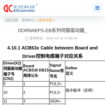
当前位置：
新闻中心
>
技术文档
>
DORNAEPS-EB系列伺服驱动器_
发布时间：2019-10-18 14:58:26
4.10.1 ACB53x Cable between Board and
Driver控制电缆端子对应关系
Driver(X2)
Signal
Board
Define
伺服驱动器
ACB530
DB15
Name
信
定义
端子号
两排公头
号名
(CN2)
9
1
PULS+
指令脉冲（反转）
10
2
PULS-
11
3
SIGN+