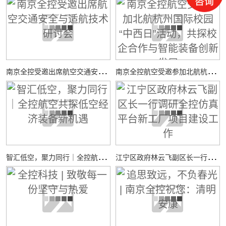
南
京全控受邀出席航空交通安全与适航技术研讨会
南
京全控航空受邀参加北航杭州国际校园“中西日”活动，共探校企合作与智能装备创新发展
智
汇低空，聚力同行｜全控航空共探低空经济装备新机遇
江
宁区政府林云飞副区长一行调研全控仿真平台新工厂项目建设工作