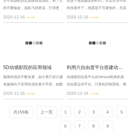
空中加油机好比是移动加油站，有了它
在这个地震频发的时代，并且在当今的
的不断输血，战机飞得更远，打得更
科技条件下，地震是不可避免的，尤其
久，增强了航空兵的远程作战、快速反
是处于地震带的同胞们，比如当时震惊
2020-12-16
2020-12-16
应和持续作战能力，被...
世界的汶川地震，面...
5D动感影院的应用领域
利用六自由度平台搭建动感模拟仿真平台
随着科技的不断发展，如今展厅设计越
动感模拟仿真平台由Stewart机构的多
来越倾向于应用先进的展示手段，如数
自由度运动平台、计算机控制系统、驱
字沙盘、全息、球幕等等。在众多的互
动系统等组成。下平台安装在地面，用
2020-12-16
2020-12-16
动展项中，5d动感...
于固定基座，...
共159条
上一页
1
2
3
4
5
6
7
8
9