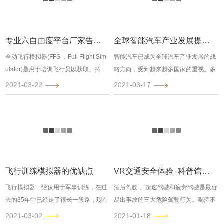
专业六自由度平台厂家告诉你国内飞行模拟训练行业现状
全球智能汽车产业发展提速 汽车驾驶模拟器市场潜力巨大
全动飞行模拟器(FFS ，Full Flight Sim
智能汽车已成为全球汽车产业发展的战
ulator)是用于培训飞行员以获取、拓
略方向，受到越来越多国家的重视。多
展、保持其飞行技能的飞行...
国纷纷出台产业政策和法律法规，加大
2021-03-22
2021-03-17
力度支持自动驾驶等...
飞行训练模拟器的优缺点
VR交通安全体验_科普馆疲劳驾驶VR体验
飞行模拟器一经仅用于军事训练，在过
酒后驾驶 、超速驾驶和疲劳驾驶是最容
去的35年中已经走了很长一段路，现在
易出事故的三大危险驾驶行为。喝酒不
正成为飞行训练学校中更常见的工具。
开车，开车不喝酒其实不难，难的是防
2021-03-02
2021-01-18