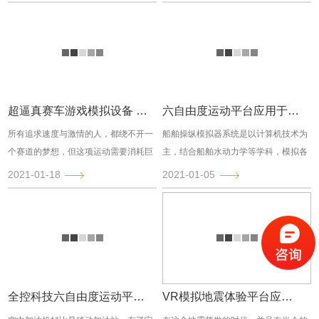
由于模拟器的成本...
范始料未及的情况...
超逼真赛车游戏模拟设备 动感赛车模拟器
六自由度运动平台应用于航海模拟教学的意义
所有追求速度与激情的人，都绕不开一
船舶操纵模拟器系统是以计算机技术为
个赛道的梦想，但这项运动需要消耗巨
主，结合船舶水动力学等学科，模拟各
大时间、金钱成本，且风险较大，不是
种海区和海况、各种类型船舶及其控制
2021-01-18
2021-01-05
每一个人都有机会参...
系统，达到模拟仿真...
全控科技六自由度运动平台在加受油地面模拟中的研究
VR模拟地震体验平台应用场景愈加广泛