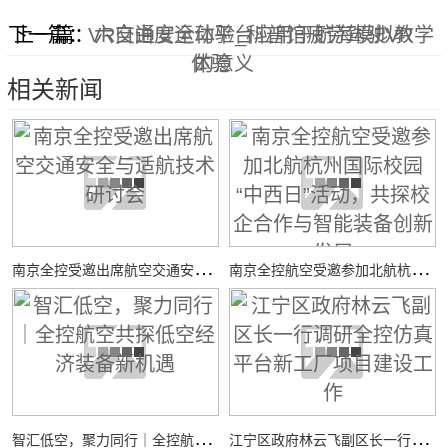
下一篇：
上一篇：
VR交通安全体验_科普馆疲劳驾驶VR
六自由度运动平台应用于航海模拟教学
体验
的意义
相关新闻
南
京全控受邀出席航空交通安全与适航技术研讨会
南
京全控航空受邀参加北航杭州国际校园“中西日”活动，共探校企合作与智能装备创新发展
智
汇低空，聚力同行｜全控航空共探低空经济装备新机遇
江
宁区政府林云飞副区长一行调研全控仿真平台新工厂项目建设工作