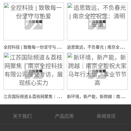
全
控科技 | 致敬每一份坚守与热爱
追
思致远，不负春光 | 南京全控祝您：清明安康
江
苏国际频道＆荔枝网聚焦｜南京全控科技有限公司接受专访，展现核心实力
新
环境，新产能，新跨越｜南京全控祝大家马年行大运，事业节节高
关于我们
产品应用
新闻资讯