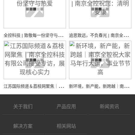
全
控科技 | 致敬每一份坚守与热爱
追
思致远，不负春光 | 南京全控祝您：清明安康
江
苏国际频道＆荔枝网聚焦｜南京全控科技有限公司接受专访，展现核心实力
新
环境，新产能，新跨越｜南京全控祝大家马年行大运，事业节节高
关于我们
产品应用
新闻资讯
解决方案
相关网站