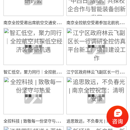
南
京全控受邀出席航空交通安全与适航技术研讨会
南
京全控航空受邀参加北航杭州国际校园“中西日”活动，共探校企合作与智能装备创新发展
智
汇低空，聚力同行｜全控航空共探低空经济装备新机遇
江
宁区政府林云飞副区长一行调研全控仿真平台新工厂项目建设工作
全
控科技 | 致敬每一份坚守与热爱
追
思致远，不负春光 | 南京全控祝您：清明安康