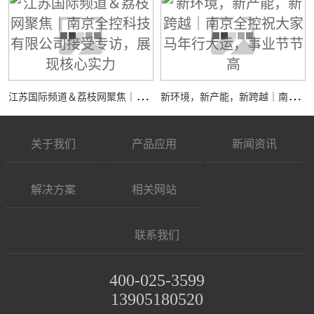
江
苏国际频道＆荔枝网聚焦｜南京全控科技有限公司接受专访，展现核心实力
新
环境，新产能，新跨越｜南京全控祝大家马年行大运，事业节节高
关于我们
产品应用
新闻资讯
解决方案
相关网站
联系我们
400-025-3599
13905180520