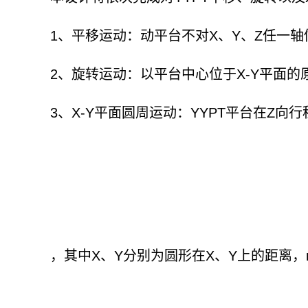
1、平移运动：动平台不对X、Y、Z任一轴做
2、旋转运动：以平台中心位于X-Y平面的原
3、X-Y平面圆周运动：YYPT平台在Z向
，其中X、Y分别为圆形在X、Y上的距离，