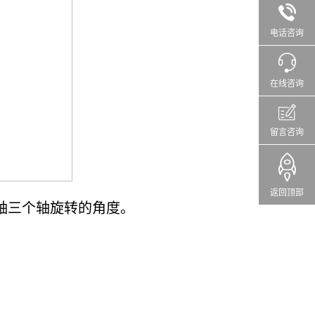
电话咨询
在线咨询
留言咨询
返回顶部
轴三个轴旋转的角度。