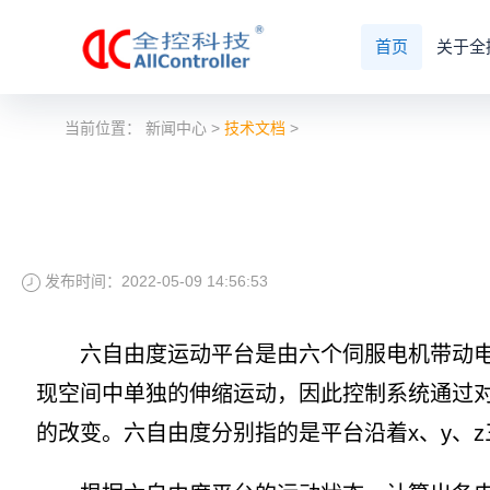
首页
关于全
当前位置：
新闻中心
>
技术文档
>
发布时间：2022-05-09 14:56:53
六自由度运动平台是由六个伺服电机带动电动
现空间中单独的伸缩运动，因此控制系统通过
的改变。六自由度分别指的是平台沿着x、y、z