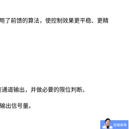
用了前馈的算法，使控制效果更平稳、更精
应通道输出，并做必要的限位判断。
出输出信号量。