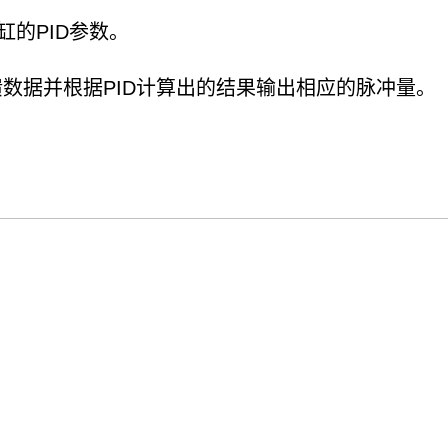
的PID参数。
数据并根据PID计算出的结果输出相应的脉冲量。