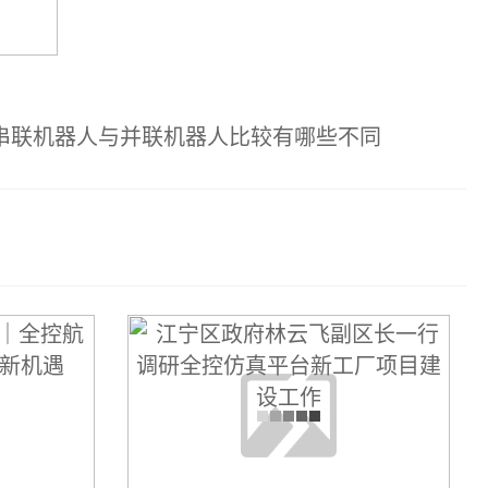
串联机器人与并联机器人比较有哪些不同