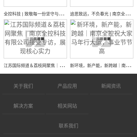
全
控科技 | 致敬每一份坚守与热爱
追
思致远，不负春光 | 南京全控祝您：清明安康
江
苏国际频道＆荔枝网聚焦｜南京全控科技有限公司接受专访，展现核心实力
新
环境，新产能，新跨越｜南京全控祝大家马年行大运，事业节节高
关于我们
产品应用
新闻资讯
解决方案
相关网站
联系我们