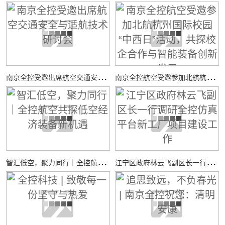
南
京全控受邀出席航空交通安全与适航技术研讨会
南
京全控航空受邀参加北航杭州国际校园“中西日”活动，共探校企合作与智能装备创新发展
智
汇低空，聚力同行｜全控航空共探低空经济装备新机遇
江
宁区政府林云飞副区长一行调研全控仿真平台新工厂项目建设工作