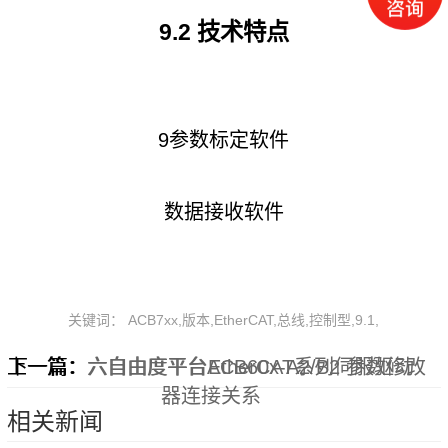
9.2
技术特点
9参数标定软件
数据接收软件
关键词： ACB7xx,版本,EtherCAT,总线,控制型,9.1,
上一篇：
下一篇：
六自由度平台ACB60x-A2/B2 参数修改
六自由度平台EtherCAT系列伺服驱动
器连接关系
相关新闻