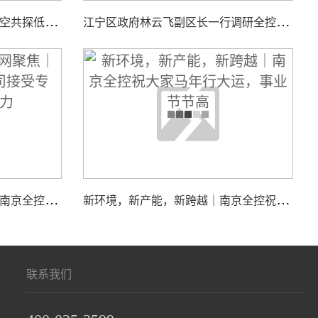
智
汇低空，聚力同行｜全控航空共探低空经济装备新机遇
江
宁区政府林云飞副区长一行调研全控仿真平台新工厂项目建设工作
江
苏国际频道＆荔枝网聚焦｜南京全控科技有限公司接受专访，展现核心实力
新
环境，新产能，新跨越｜南京全控祝大家马年行大运，事业节节高
联系我们