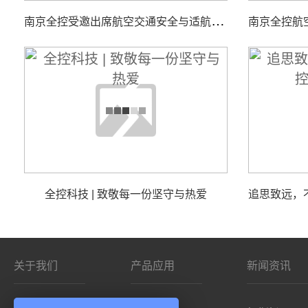
南
京全控受邀出席航空交通安全与适航技术研讨会
全控科技 | 致敬每一份坚守与热爱
关于我们
产品应用
新闻资讯