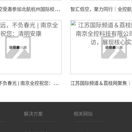
南
京全控航空受邀参加北航杭州国际校园“中西日”活动，共探校企合作与智能装备创新发展
追
思致远，不负春光 | 南京全控祝您：清明安康
解决方案
相关网站