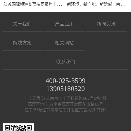
江
苏国际频道＆荔枝网聚焦｜南京全控科技有限公司接受专访，展现核心实力
新
环境，新产能，新跨越｜南京全控祝大家马年行大运，事业节节高
关于我们
产品应用
新闻资讯
解决方案
相关网站
联系我们
400-025-3599
13905180520
江宁研发:江苏南京江宁区科建路666号9栋4楼
高淳基地:江苏南京高淳开发区花山路15号
江宁基地:江苏南京江宁开发区东吉大道(在建)