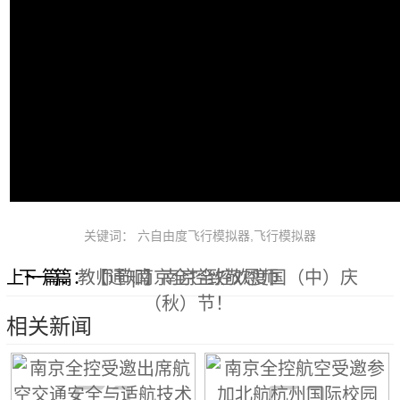
关键词： 六自由度飞行模拟器,飞行模拟器
上一篇：
下一篇：
教师节|南京全控致敬恩师
【通知】南京全控欢度国（中）庆
（秋）节！
相关新闻