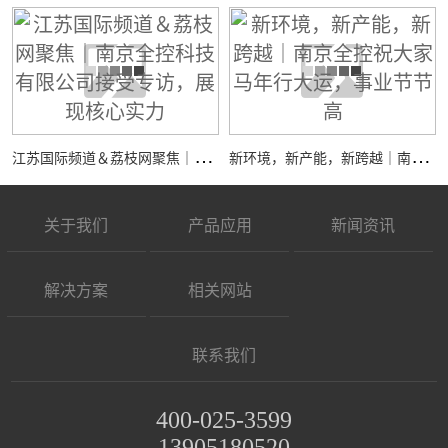
江
苏国际频道＆荔枝网聚焦｜南京全控科技有限公司接受专访，展现核心实力
新
环境，新产能，新跨越｜南京全控祝大家马年行大运，事业节节高
关于我们
产品应用
新闻资讯
解决方案
相关网站
联系我们
400-025-3599
13905180520