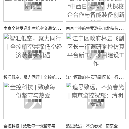
南
京全控受邀出席航空交通安全与适航技术研讨会
南
京全控航空受邀参加北航杭州国际校园“中西日”活动，共探校企合作与智能装备创新发展
智
汇低空，聚力同行｜全控航空共探低空经济装备新机遇
江
宁区政府林云飞副区长一行调研全控仿真平台新工厂项目建设工作
全
控科技 | 致敬每一份坚守与热爱
追
思致远，不负春光 | 南京全控祝您：清明安康