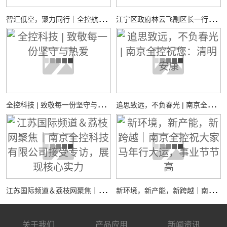
智
汇低空，聚力同行｜全控航空共探低空经济装备新机遇
江
宁区政府林云飞副区长一行调研全控仿真平台新工厂项目建设工作
全
控科技 | 致敬每一份坚守与热爱
追
思致远，不负春光 | 南京全控祝您：清明安康
江
苏国际频道＆荔枝网聚焦｜南京全控科技有限公司接受专访，展现核心实力
新
环境，新产能，新跨越｜南京全控祝大家马年行大运，事业节节高
关于我们
产品应用
新闻资讯