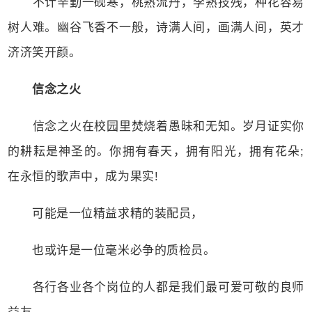
不计辛勤一砚寒，桃熟流丹，李熟技残，种花容易
树人难。幽谷飞香不一般，诗满人间，画满人间，英才
济济笑开颜。
信念之火
信念之火在校园里焚烧着愚昧和无知。岁月证实你
的耕耘是神圣的。你拥有春天，拥有阳光，拥有花朵;
在永恒的歌声中，成为果实!
可能是一位精益求精的装配员，
也或许是一位毫米必争的质检员。
各行各业各个岗位的人都是我们最可爱可敬的良师