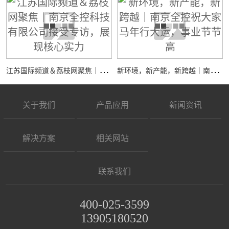
江
苏国际频道＆荔枝网聚焦｜南京全控科技有限公司接受专访，展现核心实力
新
环境，新产能，新跨越｜南京全控祝大家马年行大运，事业节节高
关于我们
产品应用
新闻资讯
解决方案
相关网站
联系我们
400-025-3599
13905180520