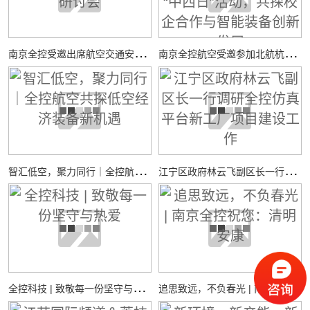
南
京全控受邀出席航空交通安全与适航技术研讨会
南
京全控航空受邀参加北航杭州国际校园“中西日”活动，共探校企合作与智能装备创新发展
智
汇低空，聚力同行｜全控航空共探低空经济装备新机遇
江
宁区政府林云飞副区长一行调研全控仿真平台新工厂项目建设工作
全
控科技 | 致敬每一份坚守与热爱
追
思致远，不负春光 | 南京全控祝您：清明安康