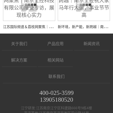
江
苏国际频道＆荔枝网聚焦｜南京全控科技有限公司接受专访，展现核心实力
新
环境，新产能，新跨越｜南京全控祝大家马年行大运，事业节节高
关于我们
产品应用
新闻资讯
解决方案
相关网站
联系我们
400-025-3599
13905180520
江宁研发:江苏南京江宁区科建路666号9栋4楼