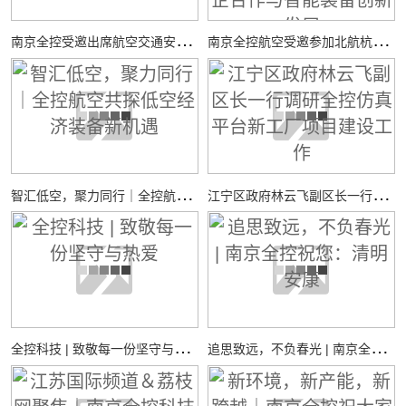
南
京全控受邀出席航空交通安全与适航技术研讨会
南
京全控航空受邀参加北航杭州国际校园“中西日”活动，共探校企合作与智能装备创新发展
智
汇低空，聚力同行｜全控航空共探低空经济装备新机遇
江
宁区政府林云飞副区长一行调研全控仿真平台新工厂项目建设工作
全
控科技 | 致敬每一份坚守与热爱
追
思致远，不负春光 | 南京全控祝您：清明安康