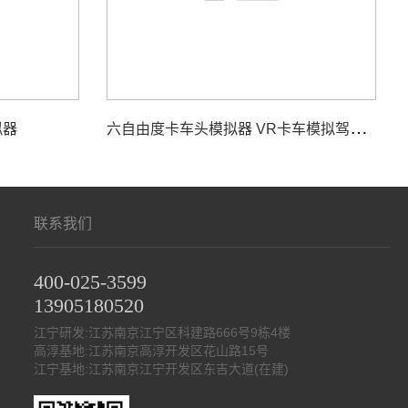
六
自由度卡车头模拟器 VR卡车模拟驾驶训练
拟器
联系我们
400-025-3599
13905180520
江宁研发:江苏南京江宁区科建路666号9栋4楼
高淳基地:江苏南京高淳开发区花山路15号
江宁基地:江苏南京江宁开发区东吉大道(在建)