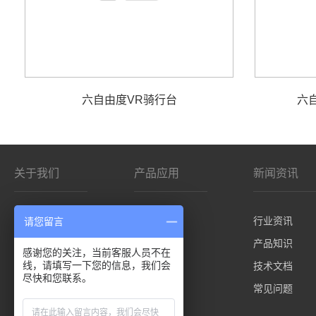
六自由度VR骑行台
六
关于我们
产品应用
新闻资讯
公司简介
影院/VR
行业资讯
请您留言
客户分布
仿真平台
产品知识
感谢您的关注，当前客服人员不在
线，请填写一下您的信息，我们会
控制板卡
技术文档
尽快和您联系。
先进技术
常见问题