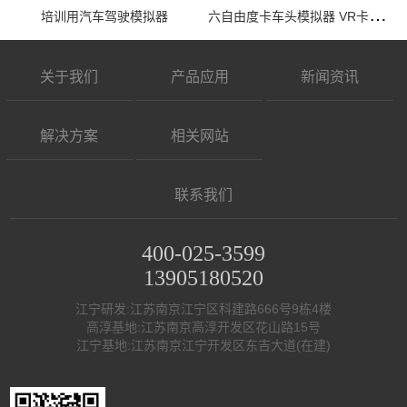
六
自由度卡车头模拟器 VR卡车模拟驾驶训练
培训用汽车驾驶模拟器
关于我们
产品应用
新闻资讯
解决方案
相关网站
联系我们
400-025-3599
13905180520
江宁研发:江苏南京江宁区科建路666号9栋4楼
高淳基地:江苏南京高淳开发区花山路15号
江宁基地:江苏南京江宁开发区东吉大道(在建)