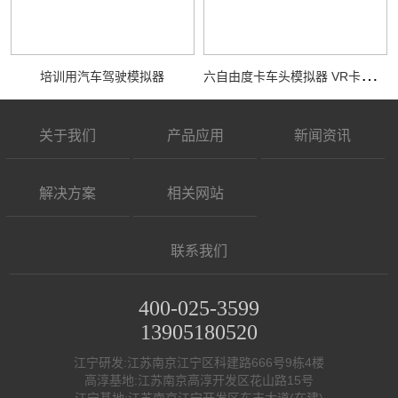
六
自由度卡车头模拟器 VR卡车模拟驾驶训练
培训用汽车驾驶模拟器
关于我们
产品应用
新闻资讯
解决方案
相关网站
联系我们
400-025-3599
13905180520
江宁研发:江苏南京江宁区科建路666号9栋4楼
高淳基地:江苏南京高淳开发区花山路15号
江宁基地:江苏南京江宁开发区东吉大道(在建)