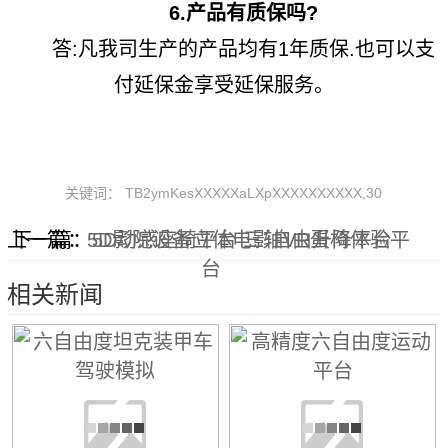
6.产品有质保吗?
答:凡我司生产的产品均有1年质保.也可以支
付延保金享受延保服务。
关键词： TB2ymKesXXXXXaLXpXXXXXXXXXX,30
上一篇：
下一篇：
5D影院设备立体电影自由升降平台
5D动感座椅平台 三轴VR蛋椅体验平
台
相关新闻