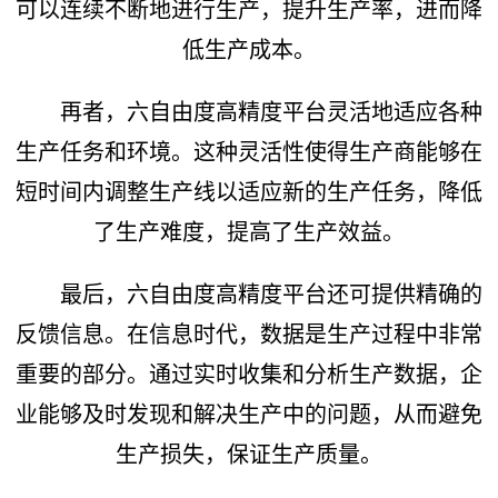
可以连续不断地进行生产，提升生产率，进而降
低生产成本。
再者，六自由度高精度平台灵活地适应各种
生产任务和环境。这种灵活性使得生产商能够在
短时间内调整生产线以适应新的生产任务，降低
了生产难度，提高了生产效益。
最后，六自由度高精度平台还可提供精确的
反馈信息。在信息时代，数据是生产过程中非常
重要的部分。通过实时收集和分析生产数据，企
业能够及时发现和解决生产中的问题，从而避免
生产损失，保证生产质量。