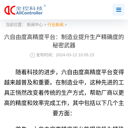
当前位置：
新闻中心
>
行业新闻
>
六自由度高精度平台：制造业提升生产精确度的
秘密武器
发布时间：2024-03-12 10:05:23
随着科技的进步，六自由度高精度平台变得
越来越普及和重要。在制造业中，这种先进的工
具正悄然改变着传统的生产方式，帮助厂商以更
高的精度和效率完成工作，其中包括以下几个主
要方面：