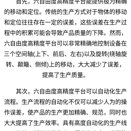
首先，六自由度高精度平台能提供极为精确
的移动和定位。传统的生产方式对于物体的移动
和定位往往存在一定的误差，这些误差在生产过
程中的积累可能会导致产品质量的下降。然而，
六自由度高精度平台可以非常精确地控制设备在
三个空间轴(上下、前后、左右)以及旋转(绕轴旋
转、颠簸、侧倾)上的移动，大大减少了误差，
提高了生产质量。
其次，六自由度高精度平台可以自动化生产
流程。生产流程的自动化不仅可以减少人为的操
作误差，使产品的生产更加精确、规范，同时也
大大提高了生产效率。具有高度自动化的生产线