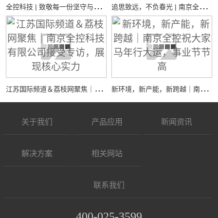
全
控科技 | 致敬每一份坚守与热爱
追
思致远，不负春光 | 南京全控祝您：清明安康
江
苏国际频道＆荔枝网聚焦｜南京全控科技有限公司接受专访，展现核心实力
新
环境，新产能，新跨越｜南京全控祝大家马年行大运，事业节节高
关于我们
产品应用
新闻资讯
解决方案
相关网站
联系我们
400-025-3599