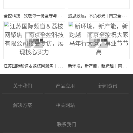
全
控科技 | 致敬每一份坚守与热爱
追
思致远，不负春光 | 南京全控祝您：清明安康
江
苏国际频道＆荔枝网聚焦｜南京全控科技有限公司接受专访，展现核心实力
新
环境，新产能，新跨越｜南京全控祝大家马年行大运，事业节节高
关于我们
产品应用
新闻资讯
解决方案
相关网站
联系我们