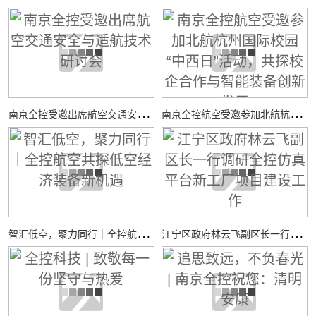
南
京全控受邀出席航空交通安全与适航技术研讨会
南
京全控航空受邀参加北航杭州国际校园“中西日”活动，共探校企合作与智能装备创新发展
智
汇低空，聚力同行｜全控航空共探低空经济装备新机遇
江
宁区政府林云飞副区长一行调研全控仿真平台新工厂项目建设工作