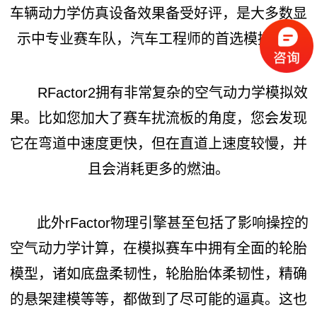
车辆动力学仿真设备效果备受好评，是大多数显
示中专业赛车队，汽车工程师的首选模拟器。
RFactor2拥有非常复杂的空气动力学模拟效
果。比如您加大了赛车扰流板的角度，您会发现
它在弯道中速度更快，但在直道上速度较慢，并
且会消耗更多的燃油。
此外rFactor物理引擎甚至包括了影响操控的
空气动力学计算，在模拟赛车中拥有全面的轮胎
模型，诸如底盘柔韧性，轮胎胎体柔韧性，精确
的悬架建模等等，都做到了尽可能的逼真。这也