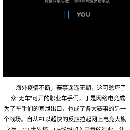
海外疫情不断，赛事遥遥无期，这可憋坏了
一众“无车”可开的职业车手们，于是网络电竞成
为了车手们的宣泄出口，也成了各大赛事的另一
个战场。自从F1以超快的反应拉起网上电竞大旗
之后，GT世界杯、FE纷纷加入电竞的行业，让