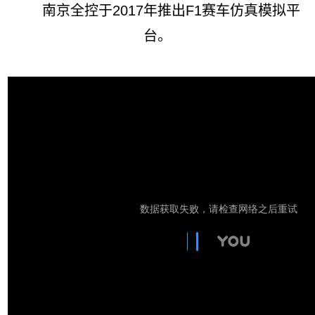
南京全控于2017年推出F1赛车仿真模拟平
台。