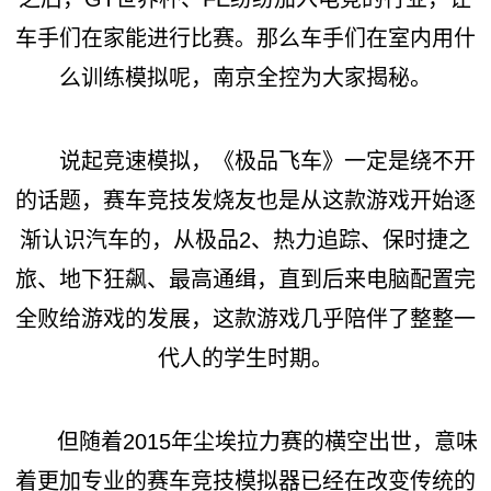
车手们在家能进行比赛。那么车手们在室内用什
么训练模拟呢，南京全控为大家揭秘。
说起竞速模拟，《极品飞车》一定是绕不开
的话题，赛车竞技发烧友也是从这款游戏开始逐
渐认识汽车的，从极品2、热力追踪、保时捷之
旅、地下狂飙、最高通缉，直到后来电脑配置完
全败给游戏的发展，这款游戏几乎陪伴了整整一
代人的学生时期。
但随着2015年尘埃拉力赛的横空出世，意味
着更加专业的赛车竞技模拟器已经在改变传统的