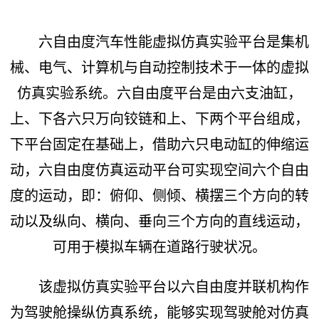
六自由度汽车性能虚拟仿真实验平台是集机
械、电气、计算机与自动控制技术于一体的虚拟
仿真实验系统。六自由度平台是由六支油缸，
上、下各六只万向铰链和上、下两个平台组成，
下平台固定在基础上，借助六只电动缸的伸缩运
动，六自由度仿真运动平台可实现空间六个自由
度的运动，即：俯仰、侧倾、横摆三个方向的转
动以及纵向、横向、垂向三个方向的直线运动，
可用于模拟车辆在道路行驶状况。
该虚拟仿真实验平台以六自由度并联机构作
为驾驶舱操纵仿真系统，能够实现驾驶舱对仿真