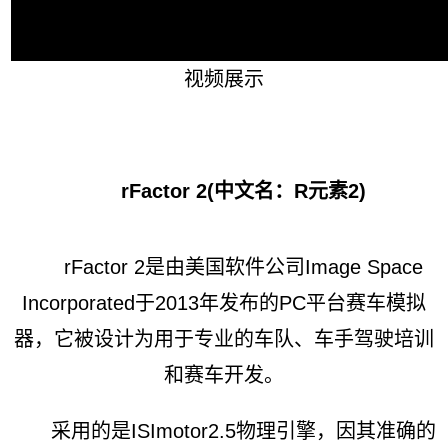
视频展示
rFactor 2(中文名：R元素2)
rFactor 2是由美国软件公司Image Space
Incorporated于2013年发布的PC平台赛车模拟
器，它被设计为用于专业的车队、车手驾驶培训
和赛车开发。
采用的是ISImotor2.5物理引擎，因其准确的