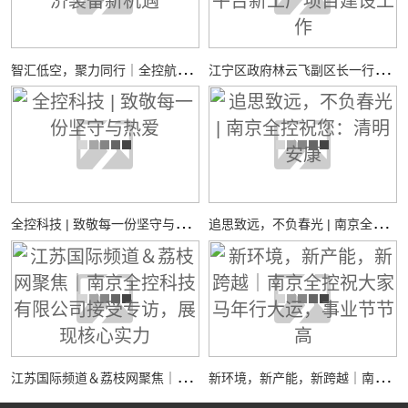
智
汇低空，聚力同行｜全控航空共探低空经济装备新机遇
江
宁区政府林云飞副区长一行调研全控仿真平台新工厂项目建设工作
全
控科技 | 致敬每一份坚守与热爱
追
思致远，不负春光 | 南京全控祝您：清明安康
江
苏国际频道＆荔枝网聚焦｜南京全控科技有限公司接受专访，展现核心实力
新
环境，新产能，新跨越｜南京全控祝大家马年行大运，事业节节高