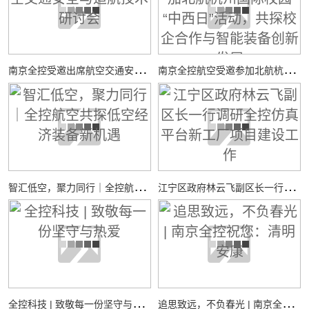
南
京全控受邀出席航空交通安全与适航技术研讨会
南
京全控航空受邀参加北航杭州国际校园“中西日”活动，共探校企合作与智能装备创新发展
智
汇低空，聚力同行｜全控航空共探低空经济装备新机遇
江
宁区政府林云飞副区长一行调研全控仿真平台新工厂项目建设工作
全
控科技 | 致敬每一份坚守与热爱
追
思致远，不负春光 | 南京全控祝您：清明安康