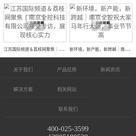
江
苏国际频道＆荔枝网聚焦｜南京全控科技有限公司接受专访，展现核心实力
新
环境，新产能，新跨越｜南京全控祝大家马年行大运，事业节节高
关于我们
产品应用
新闻资讯
解决方案
相关网站
联系我们
400-025-3599