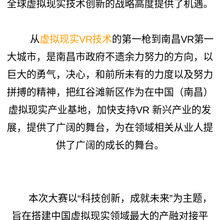
全球虚拟现实技术创新的战略高度提供了机遇。
从
虚拟现实VR技术
的第一枪到南昌VR第一
大城市，是南昌市政府不遗余力努力的方向，以
巨大的勇气，决心，和前所未有的力度以及努力
拼搏的精神，把红谷滩新区作为在中国（南昌）
虚拟现实产业基地，加快支持VR 新兴产业的发
展，提供了广阔的舞台，为在领域相关从业人提
供了广阔的成长的舞台。
本次大赛以“科技创新，成就未来”为主题，
旨在搭建中国虚拟现实领域最大的产融对接平