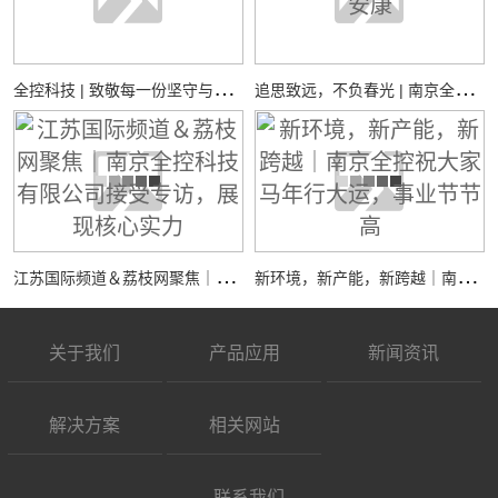
全
控科技 | 致敬每一份坚守与热爱
追
思致远，不负春光 | 南京全控祝您：清明安康
江
苏国际频道＆荔枝网聚焦｜南京全控科技有限公司接受专访，展现核心实力
新
环境，新产能，新跨越｜南京全控祝大家马年行大运，事业节节高
关于我们
产品应用
新闻资讯
解决方案
相关网站
联系我们