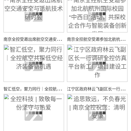
南
京全控受邀出席航空交通安全与适航技术研讨会
南
京全控航空受邀参加北航杭州国际校园“中西日”活动，共探校企合作与智能装备创新发展
智
汇低空，聚力同行｜全控航空共探低空经济装备新机遇
江
宁区政府林云飞副区长一行调研全控仿真平台新工厂项目建设工作