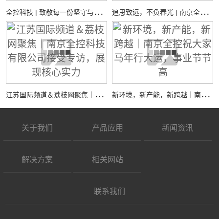
全
控科技 | 致敬每一份坚守与热爱
追
思致远，不负春光 | 南京全控祝您：清明安康
江
苏国际频道＆荔枝网聚焦｜南京全控科技有限公司接受专访，展现核心实力
新
环境，新产能，新跨越｜南京全控祝大家马年行大运，事业节节高
关于我们
产品应用
新闻资讯
解决方案
相关网站
联系我们