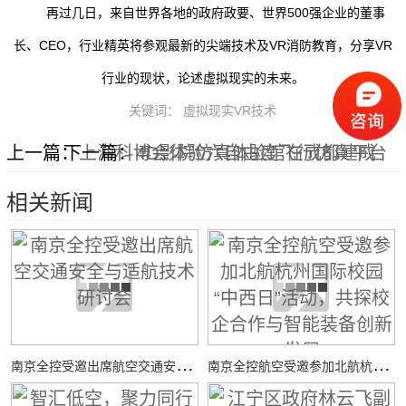
再过几日，来自世界各地的政府政要、世界500强企业的董事
长、CEO，行业精英将参观最新的尖端技术及VR消防教育，分享VR
行业的现状，论述虚拟现实的未来。
关键词： 虚拟现实VR技术
上一篇：
下一篇：
上海科博会体验六自由度飞行仿真平台
4D影院仿真体验馆在成都建成
相关新闻
南
京全控受邀出席航空交通安全与适航技术研讨会
南
京全控航空受邀参加北航杭州国际校园“中西日”活动，共探校企合作与智能装备创新发展