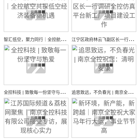
智
汇低空，聚力同行｜全控航空共探低空经济装备新机遇
江
宁区政府林云飞副区长一行调研全控仿真平台新工厂项目建设工作
全
控科技 | 致敬每一份坚守与热爱
追
思致远，不负春光 | 南京全控祝您：清明安康