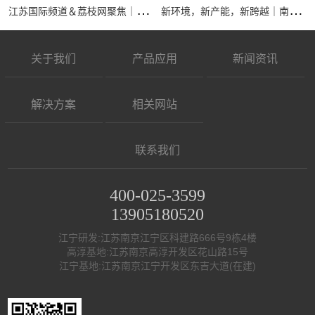
江
苏国际频道＆荔枝网聚焦｜南京全控科技有限公司接受专访，展现核心实力
新
环境，新产能，新跨越｜南京全控祝大家马年行大运，事业节节高
关于我们
产品应用
新闻资讯
解决方案
相关网站
联系我们
400-025-3599
13905180520
江宁研发:江苏南京江宁区科建路666号9栋4楼
高淳基地:江苏南京高淳开发区花山路15号
江宁基地:江苏南京江宁开发区东吉大道(在建)