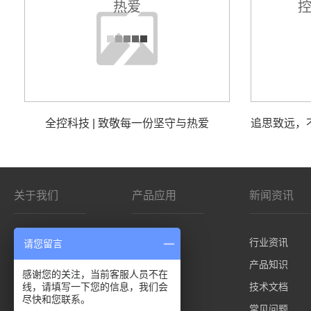
全控科技 | 致敬每一份坚守与热爱
关于我们
产品应用
新闻资讯
公司简介
影院/VR
行业资讯
请您留言
客户分布
仿真平台
产品知识
感谢您的关注，当前客服人员不在
线，请填写一下您的信息，我们会
控制板卡
技术文档
尽快和您联系。
先进技术
常见问题