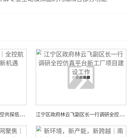
智
汇低空，聚力同行｜全控航空共探低空经济装备新机遇
江
宁区政府林云飞副区长一行调研全控仿真平台新工厂项目建设工作