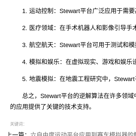
1. 运动控制：Stewart平台广泛应用于
2. 医疗领域：在手术机器人和影像引导手术
3. 航空航天：Stewart平台可用于测试
4. 模拟和娱乐：在虚拟现实、游戏和娱乐设备
5. 地震模拟：在地震工程研究中，Stewa
总之，Stewart平台的逆解算法在许多领
的应用提供了关键的技术支持。
关键词：
上一篇：
六自由度运动平台应用到赛车模拟器的