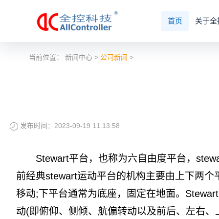
首页
关于全
当前位置：
新闻中心
>
公司新闻
>
发布时间：2023-09-19 11:13:58
Stewart平台，也称为六自由度平台，stew
前经典stewart运动平台的机构主要由上
移动;下平台通常为底座，固定在地面。Stew
动(即俯仰、侧倾、航偏转动以及前后、左右、