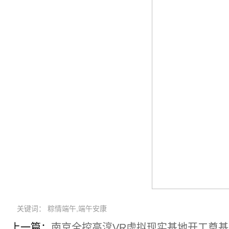
关键词： 粽情端午,端午安康
上一篇：
南京全控高淳VR虚拟现实基地开工奠