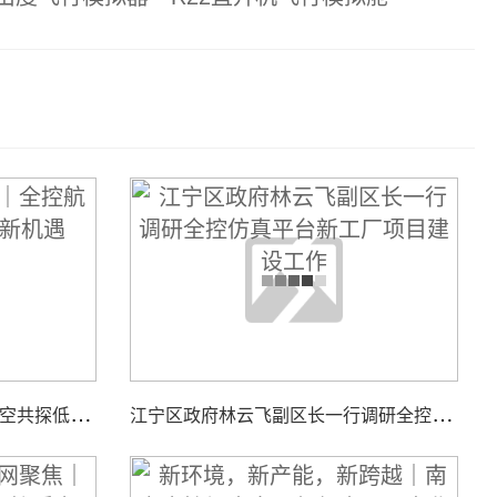
智
汇低空，聚力同行｜全控航空共探低空经济装备新机遇
江
宁区政府林云飞副区长一行调研全控仿真平台新工厂项目建设工作