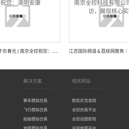
追
思致远，不负春光 | 南京全控祝您：清明安康
解决方案
相关网站
赛车模拟仿真
默凯尼克官网
飞行模拟仿真
全控仿真平台
船舶模拟仿真
全控动感影院
地震模拟仿真
全控地震平台