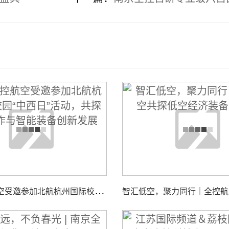
南
京全控航空受邀参加北航杭州国际校园“中西日”活动，共探校企合作与智能装备创新发展