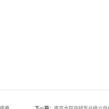
基盛典
下一篇：
南京全控自研专业级六自