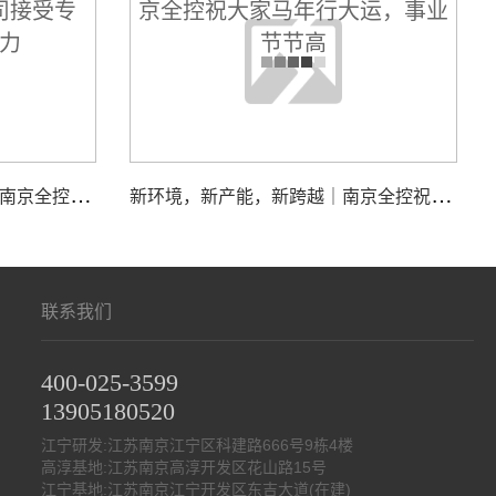
江
苏国际频道＆荔枝网聚焦｜南京全控科技有限公司接受专访，展现核心实力
新
环境，新产能，新跨越｜南京全控祝大家马年行大运，事业节节高
联系我们
400-025-3599
13905180520
江宁研发:江苏南京江宁区科建路666号9栋4楼
高淳基地:江苏南京高淳开发区花山路15号
江宁基地:江苏南京江宁开发区东吉大道(在建)