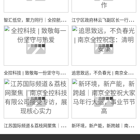
智
汇低空，聚力同行｜全控航空共探低空经济装备新机遇
江
宁区政府林云飞副区长一行调研全控仿真平台新工厂项目建设工作
全
控科技 | 致敬每一份坚守与热爱
追
思致远，不负春光 | 南京全控祝您：清明安康
江
苏国际频道＆荔枝网聚焦｜南京全控科技有限公司接受专访，展现核心实力
新
环境，新产能，新跨越｜南京全控祝大家马年行大运，事业节节高