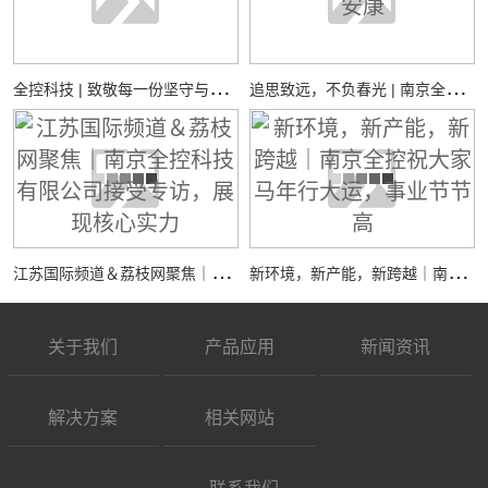
全
控科技 | 致敬每一份坚守与热爱
追
思致远，不负春光 | 南京全控祝您：清明安康
江
苏国际频道＆荔枝网聚焦｜南京全控科技有限公司接受专访，展现核心实力
新
环境，新产能，新跨越｜南京全控祝大家马年行大运，事业节节高
关于我们
产品应用
新闻资讯
解决方案
相关网站