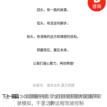
回头，有一路的故事，
低头，有坚定的脚步，
抬头，有清晰的远方和理想的目标。
把握现在，赢在未来，
让我们凝心聚力，再创辉煌!
关键词： 南京全控,夏日团建
下一篇：
上一篇：
5G远程控制：六自由度挖掘机远程驾
浓情端午|南京全控科技祝大家端午安
驶模拟，千里之外远程驾驶控制
康！