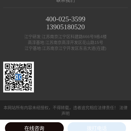
联系我们
400-025-3599
13905180520
江宁研发:江苏南京江宁区科建路666号9栋4楼
高淳基地:江苏南京高淳开发区花山路15号
江宁基地:江苏南京江宁开发区东吉大道(在建)
本网站所有内容未经授权，不得转载，违者追究相应法律责任！
法律
声明
Copyright (©) 2020
南京全控航空科技有限公司
备案号：
苏ICP备
在线咨询
拨打电话
09072111号-1