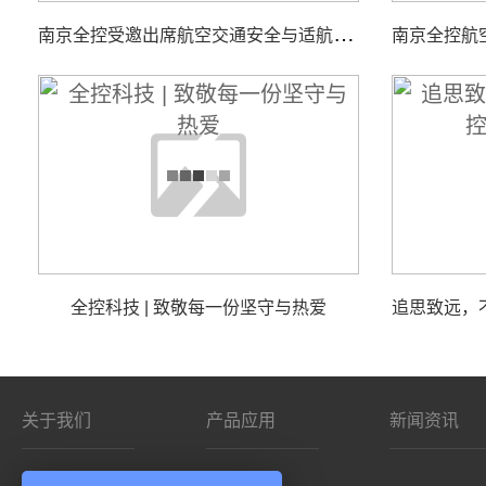
南
京全控受邀出席航空交通安全与适航技术研讨会
全控科技 | 致敬每一份坚守与热爱
关于我们
产品应用
新闻资讯