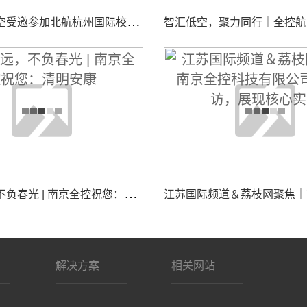
南
京全控航空受邀参加北航杭州国际校园“中西日”活动，共探校企合作与智能装备创新发展
追
思致远，不负春光 | 南京全控祝您：清明安康
解决方案
相关网站