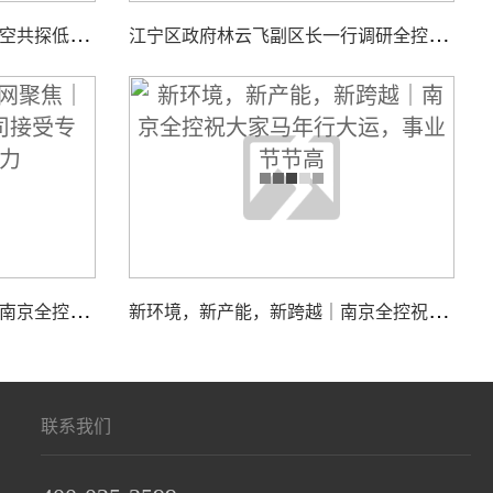
智
汇低空，聚力同行｜全控航空共探低空经济装备新机遇
江
宁区政府林云飞副区长一行调研全控仿真平台新工厂项目建设工作
江
苏国际频道＆荔枝网聚焦｜南京全控科技有限公司接受专访，展现核心实力
新
环境，新产能，新跨越｜南京全控祝大家马年行大运，事业节节高
联系我们