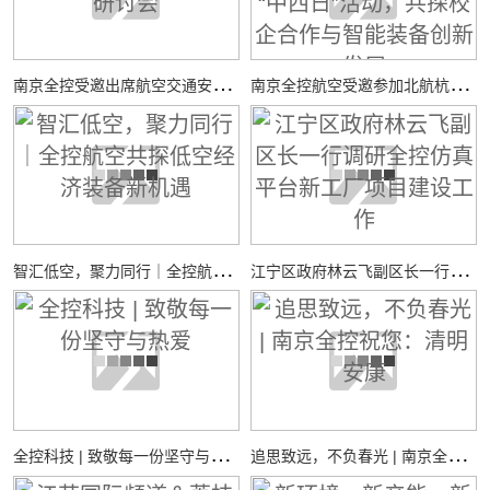
南
京全控受邀出席航空交通安全与适航技术研讨会
南
京全控航空受邀参加北航杭州国际校园“中西日”活动，共探校企合作与智能装备创新发展
智
汇低空，聚力同行｜全控航空共探低空经济装备新机遇
江
宁区政府林云飞副区长一行调研全控仿真平台新工厂项目建设工作
全
控科技 | 致敬每一份坚守与热爱
追
思致远，不负春光 | 南京全控祝您：清明安康