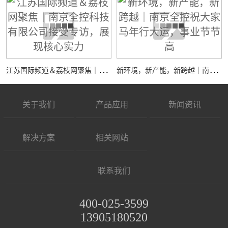
江
苏国际频道＆荔枝网聚焦｜南京全控科技有限公司接受专访，展现核心实力
新
环境，新产能，新跨越｜南京全控祝大家马年行大运，事业节节高
关于我们
产品应用
新闻资讯
解决方案
相关网站
联系我们
400-025-3599
13905180520