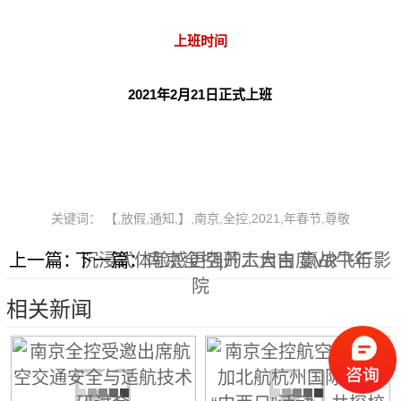
上班时间
2021年2月21日正式上班
关键词： 【,放假,通知,】,南京,全控,2021,年春节,尊敬
上一篇：
下一篇：
沉浸式体验感更强的六自由度VR飞行影
南京全控|开工大吉 赢战牛年
院
相关新闻