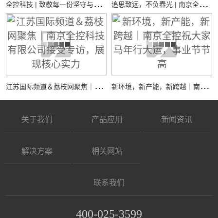
全
控科技 | 致敬每一份坚守与热爱
追
思致远，不负春光 | 南京全控祝您：清明安康
江
苏国际频道＆荔枝网聚焦｜南京全控科技有限公司接受专访，展现核心实力
新
环境，新产能，新跨越｜南京全控祝大家马年行大运，事业节节高
关于我们
产品应用
新闻资讯
解决方案
相关网站
联系我们
400-025-3599