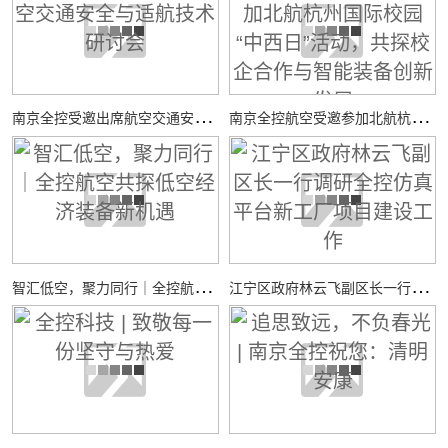
南
京全控受邀出席航空交通安全与适航技术研讨会
南
京全控航空受邀参加北航杭州国际校园“中西日”活动，共探校企合作与智能装备创新发展
智
汇低空，聚力同行｜全控航空共探低空经济装备新机遇
江
宁区政府林云飞副区长一行调研全控仿真平台新工厂项目建设工作