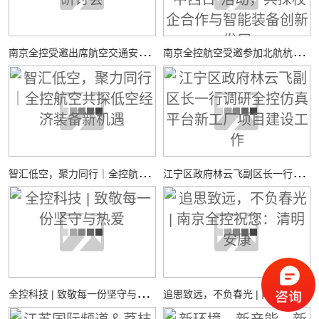
南
京全控受邀出席航空交通安全与适航技术研讨会
南
京全控航空受邀参加北航杭州国际校园“中西日”活动，共探校企合作与智能装备创新发展
智
汇低空，聚力同行｜全控航空共探低空经济装备新机遇
江
宁区政府林云飞副区长一行调研全控仿真平台新工厂项目建设工作
全
控科技 | 致敬每一份坚守与热爱
追
思致远，不负春光 | 南京全控祝您：清明安康