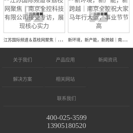
江
苏国际频道＆荔枝网聚焦｜南京全控科技有限公司接受专访，展现核心实力
新
环境，新产能，新跨越｜南京全控祝大家马年行大运，事业节节高
关于我们
产品应用
新闻资讯
解决方案
相关网站
联系我们
400-025-3599
13905180520